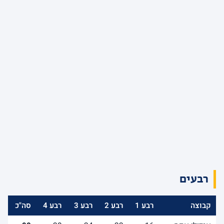
רבעים
קבוצה
רבע 1
רבע 2
רבע 3
רבע 4
סה"כ