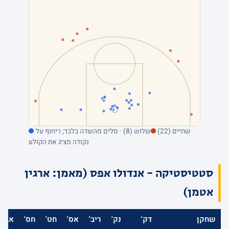
שתיים (22)
שלוש (8) · סלים מהשדה בלבד; ריחוף על
נקודה מציג את הקולע
סטטיסטיקה - אנדולו אפס (מאמן: ארגין
אטמן)
שחקן
דק'
נק'
ריב'
אס'
חט'
חס'
אב'