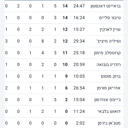
בראיינט דאנסטון
24:47
14
5
1
0
2
0
טיבור פלייס
16:24
14
3
0
0
0
1
שיין לארקין
15:27
12
1
2
2
0
1
וסיליה מיציץ'
29:34
12
2
8
0
0
3
קרונוסלב סימון
25:18
11
3
4
1
0
0
רודריג בובואה
20:59
10
0
2
0
0
1
ברוק מוטום
10:05
9
1
1
0
0
1
אדריאן מורמן
26:54
6
1
1
1
0
2
ג'יימס אנדרסון
15:04
2
3
1
0
0
0
דואוש בלבאי
11:24
0
1
2
1
0
0
מטג'אן בירסן
2:02
0
0
0
0
0
0