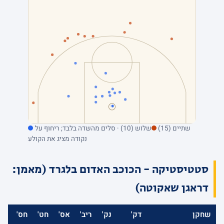
שתיים (15)
שלוש (10) · סלים מהשדה בלבד; ריחוף על
נקודה מציג את הקולע
סטטיסטיקה - הכוכב האדום בלגרד (מאמן:
דראגן שאקוטה)
שחקן
דק'
נק'
ריב'
אס'
חט'
חס'
אב