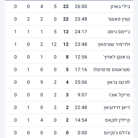
בילי בארון
26:00
22
5
4
0
0
1
קווין פאנטר
23:48
22
0
2
2
0
0
ג'יימס גיסט
24:17
12
5
1
1
1
0
ולדימיר שטימאץ
23:48
12
12
2
0
1
2
בראנקו לאזיץ'
12:56
8
0
1
0
0
0
סטראטוס פרפרוגלו
17:16
5
0
0
1
0
1
לורנצו בראון
25:06
4
2
9
0
0
5
מייקל אוג'ו
9:07
3
2
0
0
0
2
דיאן דוידובאץ
22:48
2
2
0
1
0
1
קיילין לוקאס
14:54
2
0
4
1
0
0
צ'רלס ג'נקינס
0:00
0
0
0
0
0
0