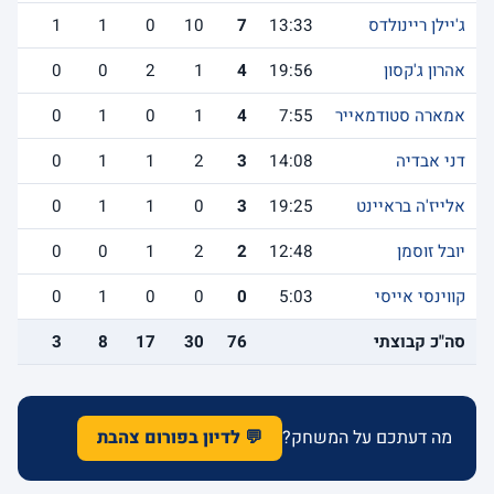
ג'יילן ריינולדס
13:33
7
10
0
1
1
2
אהרון ג'קסון
19:56
4
1
2
0
0
3
אמארה סטודמאייר
7:55
4
1
0
1
0
0
דני אבדיה
14:08
3
2
1
1
0
0
אלייז'ה בראיינט
19:25
3
0
1
1
0
2
יובל זוסמן
12:48
2
2
1
0
0
2
קווינסי אייסי
5:03
0
0
0
1
0
0
סה"כ קבוצתי
76
30
17
8
3
19
מה דעתכם על המשחק?
💬 לדיון בפורום צהבת