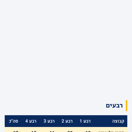
רבעים
קבוצה
רבע 1
רבע 2
רבע 3
רבע 4
סה"כ