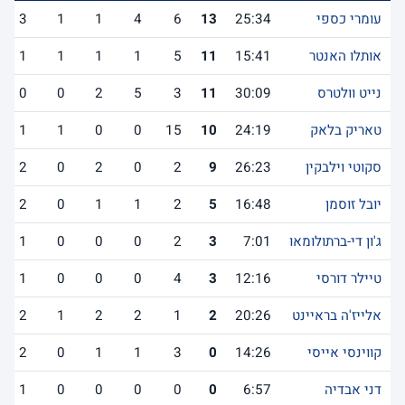
עומרי כספי
25:34
13
6
4
1
1
3
אותלו האנטר
15:41
11
5
1
1
1
1
נייט וולטרס
30:09
11
3
5
2
0
0
טאריק בלאק
24:19
10
15
0
0
1
1
סקוטי וילבקין
26:23
9
2
0
2
0
2
יובל זוסמן
16:48
5
2
1
1
0
2
ג'ון די-ברתולומאו
7:01
3
2
0
0
0
1
טיילר דורסי
12:16
3
4
0
0
0
1
אלייז'ה בראיינט
20:26
2
1
2
2
1
2
קווינסי אייסי
14:26
0
3
1
1
0
2
דני אבדיה
6:57
0
0
0
0
0
1