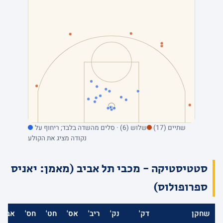
שתיים (17)
שלוש (6) · סלים מהשדה בלבד; ריחוף על
נקודה מציג את הקולע
סטטיסטיקה - מכבי תל אביב (מאמן: יאניס
ספרופולוס)
שחקן
דק'
נק'
ריב'
אס'
חט'
חס'
אב'