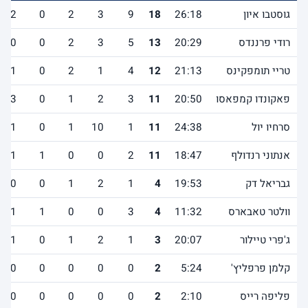
גוסטבו איון
26:18
18
9
3
2
0
2
רודי פרננדס
20:29
13
5
3
2
0
0
טריי תומפקינס
21:13
12
4
1
2
0
1
פאקונדו קמפאסו
20:50
11
3
2
1
0
3
סרחיו יול
24:38
11
1
10
1
0
1
אנתוני רנדולף
18:47
11
2
0
0
1
1
גבריאל דק
19:53
4
1
2
1
0
0
וולטר טאבארס
11:32
4
3
0
0
1
1
ג'פרי טיילור
20:07
3
1
2
1
0
1
קלמן פרפליץ'
5:24
2
0
0
0
0
0
פליפה רייס
2:10
2
0
0
0
0
0