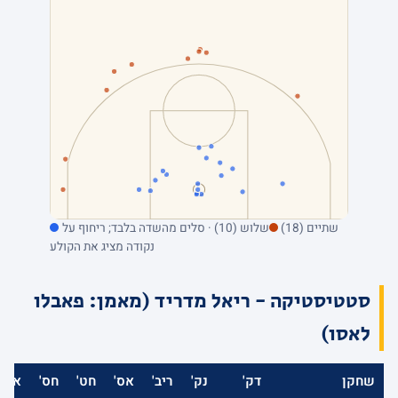
שתיים (18)
שלוש (10) · סלים מהשדה בלבד; ריחוף על
נקודה מציג את הקולע
סטטיסטיקה - ריאל מדריד (מאמן: פאבלו
לאסו)
שחקן
דק'
נק'
ריב'
אס'
חט'
חס'
אב'