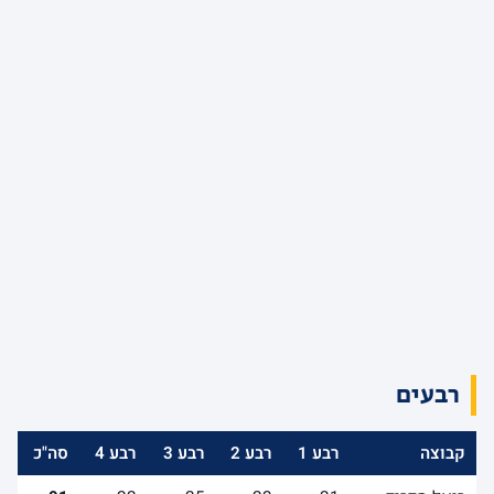
רבעים
קבוצה
רבע 1
רבע 2
רבע 3
רבע 4
סה"כ