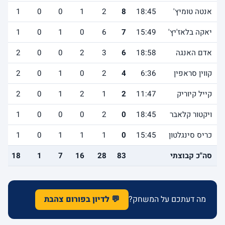
אנטה טומיץ'
18:45
8
2
1
0
0
1
יאקה בלאז'יץ'
15:49
7
6
0
1
0
1
אדם האנגה
18:58
6
3
2
0
0
2
קווין סראפין
6:36
4
2
0
1
0
2
קייל קיוריק
11:47
2
1
2
1
0
2
ויקטור קלאבר
18:45
0
2
0
0
0
1
כריס סינגלטון
15:45
0
1
1
1
0
1
סה"כ קבוצתי
83
28
16
7
1
18
מה דעתכם על המשחק?
💬 לדיון בפורום צהבת