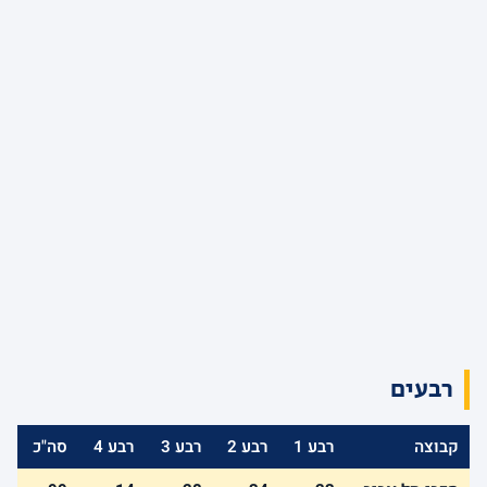
רבעים
קבוצה
רבע 1
רבע 2
רבע 3
רבע 4
סה"כ