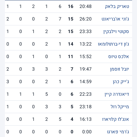
טאריק בלאק
20:48
16
6
1
2
1
1
ג'וני או'בריאנט
26:20
15
7
2
0
0
2
סקוטי וילבקין
23:33
15
2
2
1
0
1
ג'ון די-ברתולומאו
13:22
14
1
2
0
0
0
אלכס טיוס
15:52
11
1
0
1
0
0
יובל זוסמן
19:47
7
2
3
3
0
2
ג'ייק כהן
14:59
6
1
2
0
0
3
דיאנדרה קיין
22:23
6
0
5
1
1
1
מייקל רול
23:18
5
3
3
0
0
1
אנג'לו קלויארו
16:13
4
5
2
1
0
0
ג'רמי פארגו
0:00
0
0
0
0
0
0