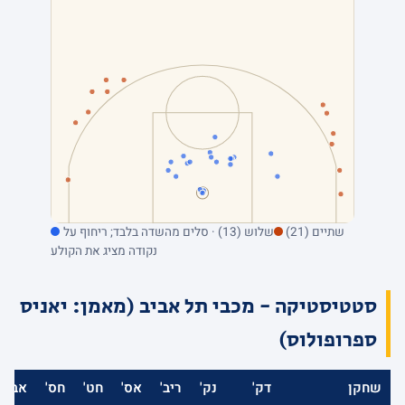
שתיים (21)
שלוש (13) · סלים מהשדה בלבד; ריחוף על
נקודה מציג את הקולע
סטטיסטיקה - מכבי תל אביב (מאמן: יאניס
ספרופולוס)
שחקן
דק'
נק'
ריב'
אס'
חט'
חס'
אב'