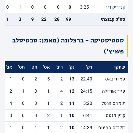
קנדריק ריי
3:25
0
0
0
0
1
0
סה"כ קבוצתי
99
28
22
9
3
11
סטטיסטיקה - ברצלונה (מאמן: סבטיסלב
פשיץ')
שחקן
דק'
נק'
ריב'
אס'
חט'
חס'
אב'
פאו ריבאס
22:40
13
2
5
2
0
1
פייר אוריולה
24:15
12
4
1
0
1
2
תומאס הרטל
15:20
11
2
1
0
0
4
קווין פנגוס
16:41
10
1
2
0
0
0
רולנדס סמיטס
14:39
10
2
1
1
0
1