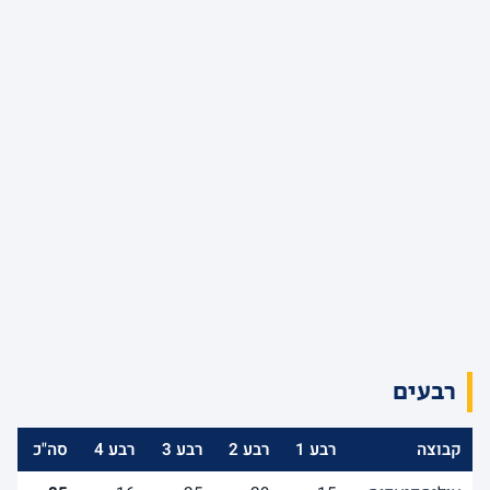
רבעים
קבוצה
רבע 1
רבע 2
רבע 3
רבע 4
סה"כ