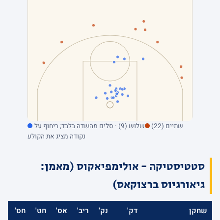
שתיים (22)
שלוש (9) · סלים מהשדה בלבד; ריחוף על
נקודה מציג את הקולע
סטטיסטיקה - אולימפיאקוס (מאמן:
גיאורגיוס ברצוקאס)
שחקן
דק'
נק'
ריב'
אס'
חט'
חס'
אב