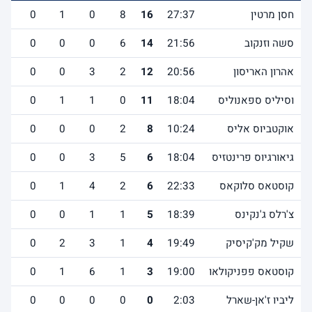
חסן מרטין
27:37
16
8
0
1
0
2
סשה וזנקוב
21:56
14
6
0
0
0
1
אהרון האריסון
20:56
12
2
3
0
0
0
וסיליס ספאנוליס
18:04
11
0
1
1
0
1
אוקטביוס אליס
10:24
8
2
0
0
0
0
גיאורגיוס פרינטזיס
18:04
6
5
3
0
0
0
קוסטאס סלוקאס
22:33
6
2
4
1
0
3
צ'רלס ג'נקינס
18:39
5
1
1
0
0
0
שקיל מק'קיסיק
19:49
4
1
3
2
0
2
קוסטאס פפניקולאו
19:00
3
1
6
1
0
1
ליביו ז'אן-שארל
2:03
0
0
0
0
0
0