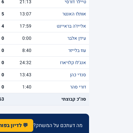
טיילר דורסי
21:13
6
אותלו האנטר
13:07
5
אלייז'ה בראיינט
17:59
4
עידן אלבר
0:00
0
עוז בלייזר
8:40
0
אנג'לו קלויארו
24:32
0
סנדי כהן
13:43
0
דורי סהר
1:40
0
סה"כ קבוצתי
63
מה דעתכם על המשחק?
💬 לדיון בפו