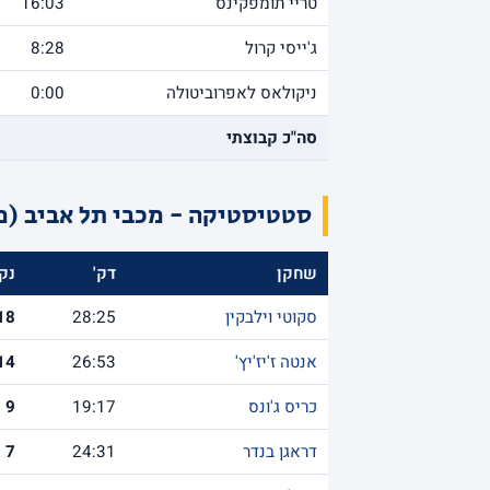
טריי תומפקינס
16:03
ג'ייסי קרול
8:28
ניקולאס לאפרוביטולה
0:00
סה"כ קבוצתי
סטטיסטיקה - מכבי תל אביב (מ
שחקן
דק'
נק'
סקוטי וילבקין
28:25
18
אנטה ז'יז'יץ'
26:53
14
כריס ג'ונס
19:17
9
דראגן בנדר
24:31
7