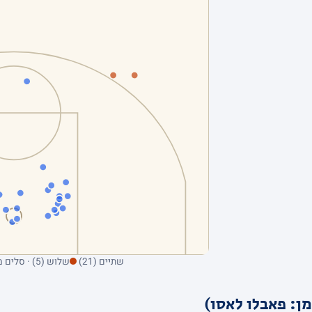
שתיים (21)
שלוש (5) · סלים מהשדה בלבד; ריחוף על נקודה מציג את הקולע
ן: פאבלו לאסו)