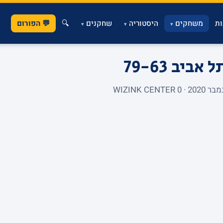
ת
משחקים
היסטוריה
שחקנים
🔍
💬 הפורום
▾
▾
▾
תל אביב
79-63