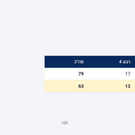
רבע 4
סה"כ
79
17
63
13
+20