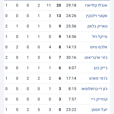
אנג'לו קלויארו
29:18
20
11
2
0
0
1
סקוטי וילבקין
24:26
13
3
1
0
0
0
טאריק בלאק
25:56
9
5
1
0
1
2
מייקל רול
14:56
9
0
1
1
0
1
אלכס טיוס
14:13
8
4
0
0
2
0
ג'וני או'בריאנט
30:16
7
6
3
1
0
2
ג'ייק כהן
4:07
6
1
1
1
0
0
ג'רמי פארגו
17:14
6
2
2
2
0
1
ג'ון די-ברתולומאו
8:15
3
1
0
0
0
0
קנדריק ריי
7:57
3
0
0
0
0
0
יובל זוסמן
23:22
0
3
5
2
0
1