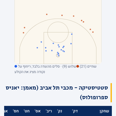
שתיים (21)
שלוש (9) · סלים מהשדה בלבד; ריחוף על
נקודה מציג את הקולע
סטטיסטיקה - מכבי תל אביב (מאמן: יאניס
ספרופולוס)
שחקן
דק'
נק'
ריב'
אס'
חט'
חס'
אב'