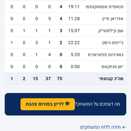
תנאסיס אנטטוקומפו
19:11
4
0
0
0
0
1
אדריאן פיין
11:28
4
5
0
0
0
1
שון קילפטריק
15:07
3
1
1
1
0
1
ג'יימס גיסט
22:22
2
1
3
0
1
2
גאורגיוס פפאיאניס
5:20
0
4
1
0
0
0
יאן ווגיוקאס
0:00
0
0
0
0
0
0
סה"כ קבוצתי
75
37
15
2
1
2
מה דעתכם על המשחק?
💬 לדיון בפורום צהבת
← חזרה ללוח המשחקים