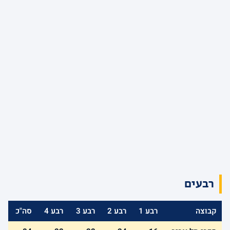
רבעים
קבוצה
רבע 1
רבע 2
רבע 3
רבע 4
סה"כ