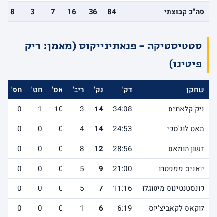
סה"כ קבוצתי
84
36
16
7
3
8
סטטיסטיקה - פנאתינייקוס (מאמן: ריק
פיטינו)
שחקן
דק'
נק'
ריב'
אס'
חט'
חס'
א
ניק קלאתיס
34:08
14
3
10
1
0
4
מאט לוג'סקי
24:53
14
4
0
0
0
1
דשון תומאס
28:56
12
8
0
0
0
1
יואניס פפפטרו
21:00
9
5
0
0
0
0
קונסטנטינוס מיטוגלו
11:16
7
5
0
0
0
1
לוקאס לקאביצ'יוס
6:19
6
1
0
0
0
0