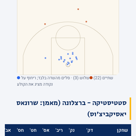
שתיים (22)
שלוש (3) · סלים מהשדה בלבד; ריחוף על
נקודה מציג את הקולע
סטטיסטיקה - ברצלונה (מאמן: שרונאס
יאסיקביצ'וס)
שחקן
דק'
נק'
ריב'
אס'
חט'
חס'
אב'