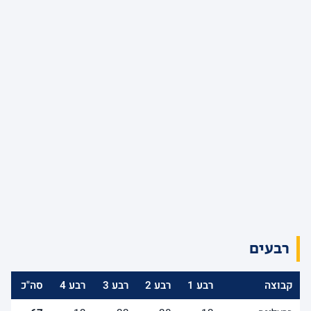
רבעים
קבוצה
רבע 1
רבע 2
רבע 3
רבע 4
סה"כ