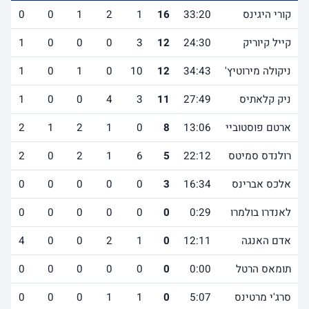
קורי היגינס
33:20
16
1
2
1
0
0
קייל קיוריק
24:30
12
3
0
0
0
1
ניקולה מירוטיץ'
34:43
12
10
0
1
0
1
ניק קלאתיס
27:49
11
3
4
0
0
1
ארטם פוסטוביי
13:06
8
0
1
2
1
2
רולנדס סמיטס
22:12
5
6
1
2
0
2
אלכס אברינס
16:34
3
0
0
0
0
0
לאנדרו בולמרו
0:29
0
0
0
0
0
0
אדם האנגה
12:11
0
1
2
0
0
4
תומאס הרטל
0:00
0
0
0
0
0
0
סרג'י מרטינס
5:07
0
1
1
0
0
0