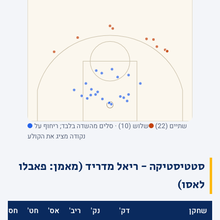
שתיים (22)
שלוש (10) · סלים מהשדה בלבד; ריחוף על
נקודה מציג את הקולע
סטטיסטיקה - ריאל מדריד (מאמן: פאבלו
לאסו)
שחקן
דק'
נק'
ריב'
אס'
חט'
חס'