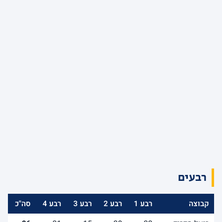
רבעים
קבוצה
רבע 1
רבע 2
רבע 3
רבע 4
סה"כ