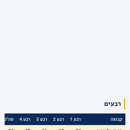
רבעים
קבוצה
רבע 1
רבע 2
רבע 3
רבע 4
סה"כ