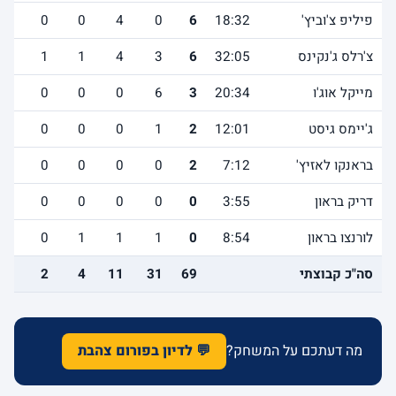
פיליפ צ'וביץ'
18:32
6
0
4
0
0
3
צ'רלס ג'נקינס
32:05
6
3
4
1
1
2
מייקל אוג'ו
20:34
3
6
0
0
0
5
ג'יימס גיסט
12:01
2
1
0
0
0
2
בראנקו לאזיץ'
7:12
2
0
0
0
0
0
דריק בראון
3:55
0
0
0
0
0
1
לורנצו בראון
8:54
0
1
1
1
0
0
סה"כ קבוצתי
69
31
11
4
2
19
מה דעתכם על המשחק?
💬 לדיון בפורום צהבת