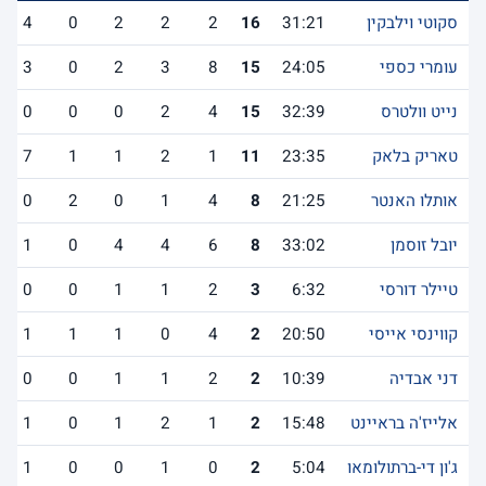
סקוטי וילבקין
31:21
16
2
2
2
0
4
עומרי כספי
24:05
15
8
3
2
0
3
נייט וולטרס
32:39
15
4
2
0
0
0
טאריק בלאק
23:35
11
1
2
1
1
7
אותלו האנטר
21:25
8
4
1
0
2
0
יובל זוסמן
33:02
8
6
4
4
0
1
טיילר דורסי
6:32
3
2
1
1
0
0
קווינסי אייסי
20:50
2
4
0
1
1
1
דני אבדיה
10:39
2
2
1
1
0
0
אלייז'ה בראיינט
15:48
2
1
2
1
0
1
ג'ון די-ברתולומאו
5:04
2
0
1
0
0
1