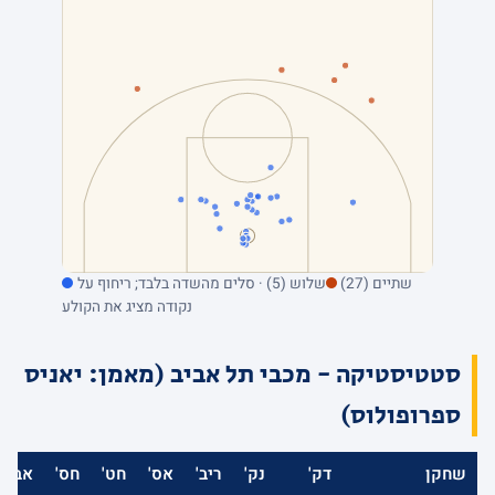
שתיים (27)
שלוש (5) · סלים מהשדה בלבד; ריחוף על
נקודה מציג את הקולע
סטטיסטיקה - מכבי תל אביב (מאמן: יאניס
ספרופולוס)
שחקן
דק'
נק'
ריב'
אס'
חט'
חס'
אב'