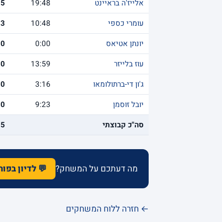
אלייז'ה בראיינט
19:48
5
עומרי כספי
10:48
3
יונתן אטיאס
0:00
0
עוז בלייזר
13:59
0
ג'ון די-ברתולומאו
3:16
0
יובל זוסמן
9:23
0
סה"כ קבוצתי
85
מה דעתכם על המשחק?
💬 לדיון בפו
← חזרה ללוח המשחקים