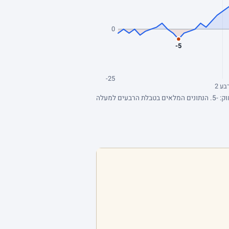
0
-5
-25
בע 2