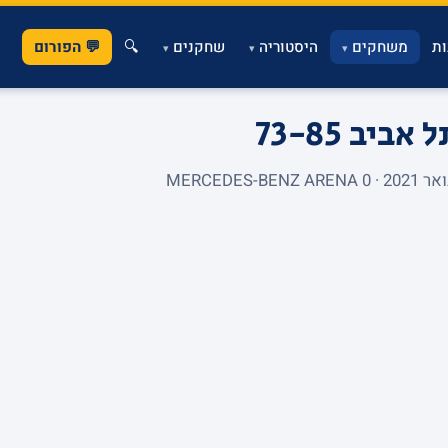
ת
משחקים
היסטוריה
שחקנים
🔍
💬 הפורום
▾
▾
▾
תל אביב
73-85