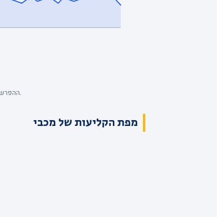
ההפרש מנקודת המבט של מכבי, סל אחרי סל. כחול: מכבי מובילה. השיא: +21, הפיגור העמוק: -5. הנתונים המלאים בטבלת הרבעים למעלה.
מפת הקליעות של מכבי