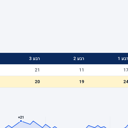
בע 1
רבע 2
רבע 3
21
11
1
20
19
2
+21