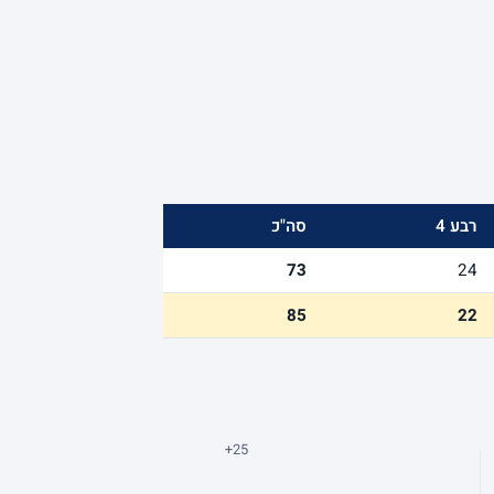
רבע 4
סה"כ
73
24
85
22
+25