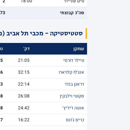
טים שניידר
18:00
2
סה"כ קבוצתי
73
סטטיסטיקה - מכבי תל אביב (מ
שחקן
דק'
נק
טיילר דורסי
21:05
25
אנג'לו קלויארו
32:15
16
דראגן בנדר
22:14
13
סקוטי וילבקין
26:08
8
אנטה ז'יז'יץ'
24:42
8
כריס ג'ונס
16:22
7