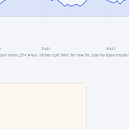
רבע 4
רבע 3
ר