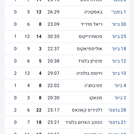
1 בפבר׳
באסקוניה
26:29
12
5
0
30 בינו׳
ריאל מדריד
23:09
8
6
0
25 בינו׳
פנאתינייקוס
30:35
14
12
1
18 בינו׳
אולימפיאקוס
22:37
3
9
0
12 בינו׳
פרטיזן בלגרד
20:38
5
6
0
10 בינו׳
וירטוס בולוניה
29:07
4
12
2
4 בינו׳
פנרבחצ'ה
22:02
8
4
1
2 בינו׳
מונאקו
20:30
8
3
0
28 בדצמ׳
ז'לגיריס קאונאס
25:17
22
6
2
21 בדצמ׳
הכוכב האדום בלגרד
25:21
18
7
0