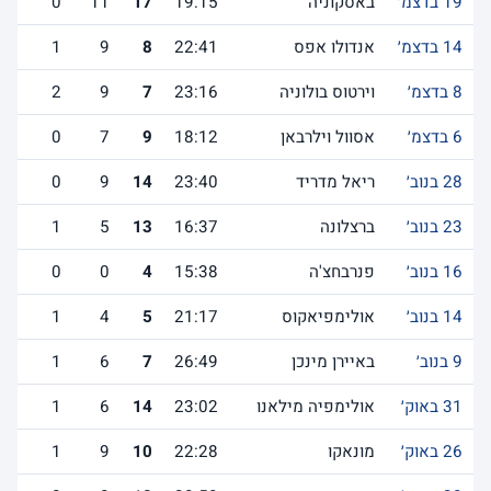
19 בדצמ׳
באסקוניה
19:15
17
11
0
14 בדצמ׳
אנדולו אפס
22:41
8
9
1
8 בדצמ׳
וירטוס בולוניה
23:16
7
9
2
6 בדצמ׳
אסוול וילרבאן
18:12
9
7
0
28 בנוב׳
ריאל מדריד
23:40
14
9
0
23 בנוב׳
ברצלונה
16:37
13
5
1
16 בנוב׳
פנרבחצ'ה
15:38
4
0
0
14 בנוב׳
אולימפיאקוס
21:17
5
4
1
9 בנוב׳
באיירן מינכן
26:49
7
6
1
31 באוק׳
אולימפיה מילאנו
23:02
14
6
1
26 באוק׳
מונאקו
22:28
10
9
1