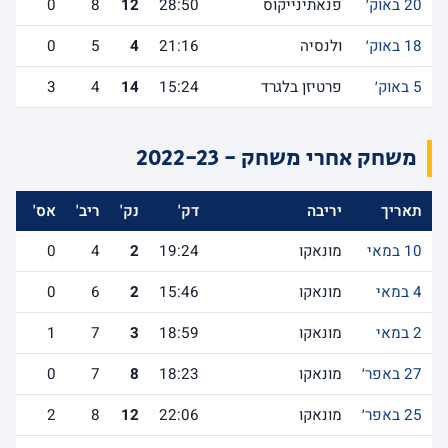
20 באוק׳
פנאתינייקוס
28:50
12
8
0
18 באוק׳
ולנסיה
21:16
4
5
0
5 באוק׳
פרטיזן בלגרד
15:24
14
4
3
משחק אחרי משחק - 2022-23
תאריך
יריבה
דק'
נק'
ריב'
אס'
לש
10 במאי
מונאקו
19:24
2
4
0
4 במאי
מונאקו
15:46
2
6
0
2 במאי
מונאקו
18:59
3
7
1
27 באפר׳
מונאקו
18:23
8
7
0
25 באפר׳
מונאקו
22:06
12
8
2