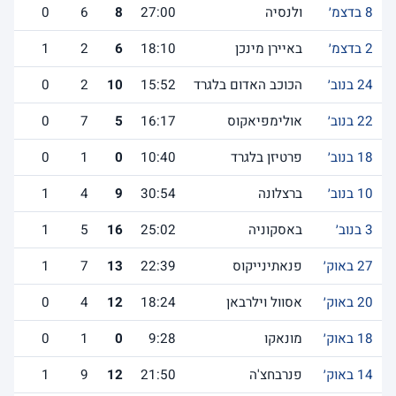
8 בדצמ׳
ולנסיה
27:00
8
6
0
2 בדצמ׳
באיירן מינכן
18:10
6
2
1
24 בנוב׳
הכוכב האדום בלגרד
15:52
10
2
0
22 בנוב׳
אולימפיאקוס
16:17
5
7
0
18 בנוב׳
פרטיזן בלגרד
10:40
0
1
0
10 בנוב׳
ברצלונה
30:54
9
4
1
3 בנוב׳
באסקוניה
25:02
16
5
1
27 באוק׳
פנאתינייקוס
22:39
13
7
1
20 באוק׳
אסוול וילרבאן
18:24
12
4
0
18 באוק׳
מונאקו
9:28
0
1
0
14 באוק׳
פנרבחצ'ה
21:50
12
9
1