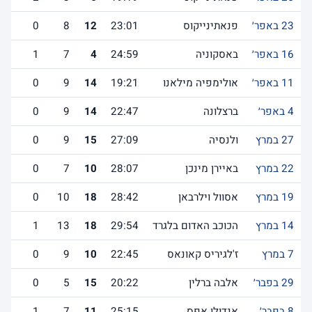
23 באפר׳
פנאתינייקוס
23:01
12
8
0
16 באפר׳
באסקוניה
24:59
4
7
1
11 באפר׳
אולימפיה מילאנו
19:21
14
9
0
4 באפר׳
ברצלונה
22:47
14
9
0
27 במרץ
ולנסיה
27:09
15
9
0
22 במרץ
באיירן מינכן
28:07
10
7
0
19 במרץ
אסוול וילרבאן
28:42
18
10
0
14 במרץ
הכוכב האדום בלגרד
29:54
18
13
1
7 במרץ
ז'לגיריס קאונאס
22:45
10
9
0
29 בפבר׳
אלבה ברלין
20:22
15
5
0
8 בפבר׳
אנדולו אפס
25:15
11
7
1