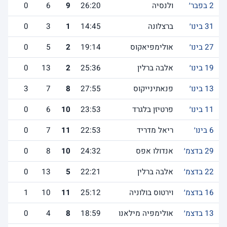
2 בפבר׳
ולנסיה
26:20
9
6
0
31 בינו׳
ברצלונה
14:45
1
3
0
27 בינו׳
אולימפיאקוס
19:14
2
5
0
19 בינו׳
אלבה ברלין
25:36
2
13
0
13 בינו׳
פנאתינייקוס
27:55
8
7
3
11 בינו׳
פרטיזן בלגרד
23:53
10
6
0
6 בינו׳
ריאל מדריד
22:53
11
7
0
29 בדצמ׳
אנדולו אפס
24:32
10
8
0
22 בדצמ׳
אלבה ברלין
22:21
5
13
0
16 בדצמ׳
וירטוס בולוניה
25:12
11
10
1
13 בדצמ׳
אולימפיה מילאנו
18:59
8
4
0