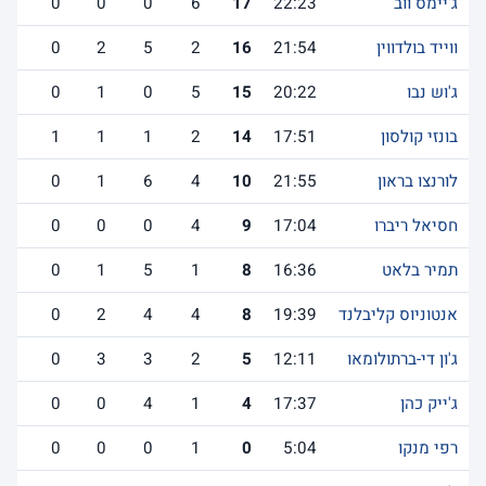
ג'יימס ווב
22:23
17
6
0
0
0
1
ווייד בולדווין
21:54
16
2
5
2
0
0
ג'וש נבו
20:22
15
5
0
1
0
0
בונזי קולסון
17:51
14
2
1
1
1
0
לורנצו בראון
21:55
10
4
6
1
0
1
חסיאל ריברו
17:04
9
4
0
0
0
1
תמיר בלאט
16:36
8
1
5
1
0
1
אנטוניוס קליבלנד
19:39
8
4
4
2
0
1
ג'ון די-ברתולומאו
12:11
5
2
3
3
0
1
ג'ייק כהן
17:37
4
1
4
0
0
0
רפי מנקו
5:04
0
1
0
0
0
1