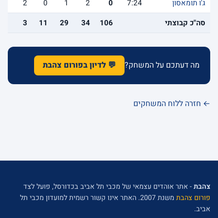
ג'ו תומאסון
7:24
0
2
1
0
2
1
סה"כ קבוצתי
106
34
29
11
3
8
מה דעתכם על המשחק?
💬 לדיון בפורום צהבת
← חזרה ללוח המשחקים
צהבת
- אתר אוהדים עצמאי של מכבי תל אביב בכדורסל, פועל לצד
פורום צהבת
משנת 2007. האתר אינו קשור רשמית למועדון מכבי תל
אביב.