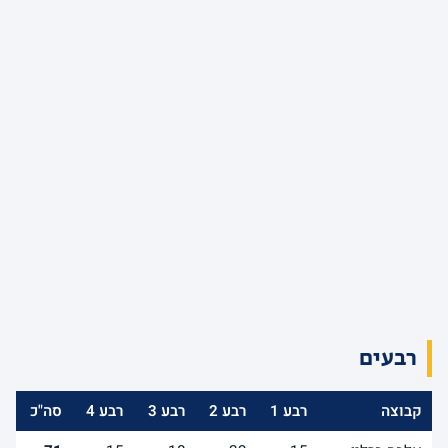
רבעים
קבוצה
רבע 1
רבע 2
רבע 3
רבע 4
סה"כ