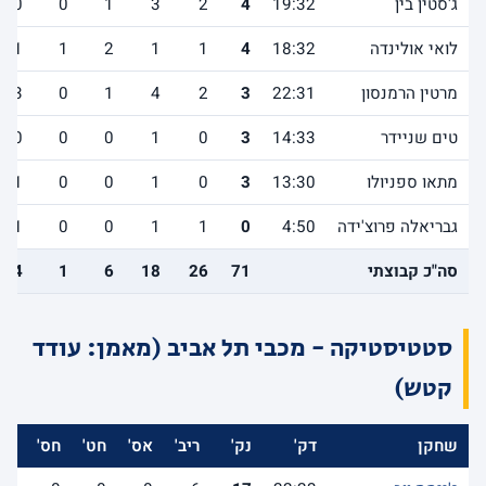
ג'סטין בין
19:32
4
2
3
1
0
0
לואי אולינדה
18:32
4
1
1
2
1
1
מרטין הרמנסון
22:31
3
2
4
1
0
3
טים שניידר
14:33
3
0
1
0
0
0
מתאו ספניולו
13:30
3
0
1
0
0
1
גבריאלה פרוצ'ידה
4:50
0
1
1
0
0
1
סה"כ קבוצתי
71
26
18
6
1
14
סטטיסטיקה - מכבי תל אביב (מאמן: עודד
קטש)
שחקן
דק'
נק'
ריב'
אס'
חט'
חס'
אב