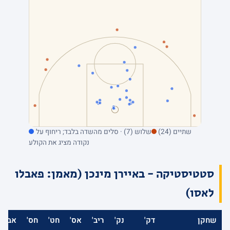
שתיים (24)
שלוש (7) · סלים מהשדה בלבד; ריחוף על
נקודה מציג את הקולע
סטטיסטיקה - באיירן מינכן (מאמן: פאבלו
לאסו)
שחקן
דק'
נק'
ריב'
אס'
חט'
חס'
אב'