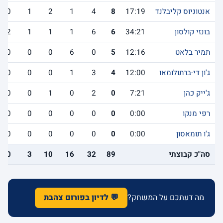
אנטוניוס קליבלנד
17:19
8
4
1
2
1
0
בונזי קולסון
34:21
6
6
1
1
1
2
תמיר בלאט
12:16
5
0
6
0
0
0
ג'ון די-ברתולומאו
12:00
4
3
1
0
0
0
ג'ייק כהן
7:21
0
2
0
1
0
0
רפי מנקו
0:00
0
0
0
0
0
0
ג'ו תומאסון
0:00
0
0
0
0
0
0
סה"כ קבוצתי
89
32
16
10
3
10
מה דעתכם על המשחק?
💬 לדיון בפורום צהבת