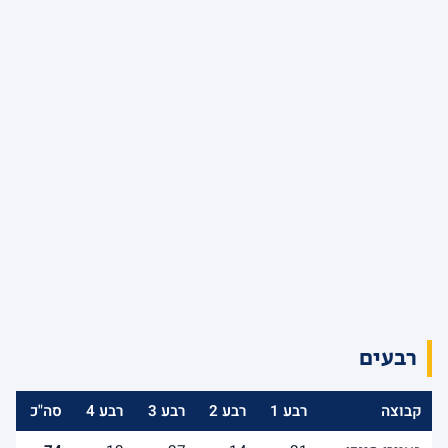
רבעים
קבוצה
רבע 1
רבע 2
רבע 3
רבע 4
סה"כ