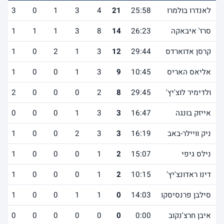
לאנדרו בולמרו
25:58
21
4
3
1
0
3
סרז' איבאקה
26:23
14
8
3
1
1
1
קרסן אדוארדס
29:44
12
3
1
2
0
1
אליאס האריס
10:45
9
3
1
0
0
1
ולדימיר לוצ'יץ'
29:45
8
2
0
0
0
2
אייזק בונגה
16:47
3
3
1
0
0
0
ניק וויילר-באב
16:19
3
3
2
0
0
1
נילס גיפי
15:07
2
1
0
0
0
1
דינו ראדונצ'יץ'
10:15
2
1
0
0
0
1
סילבן פרנסיסקו
14:03
0
1
1
0
0
1
איבן חרצ'נקוב
0:00
0
0
0
0
0
0