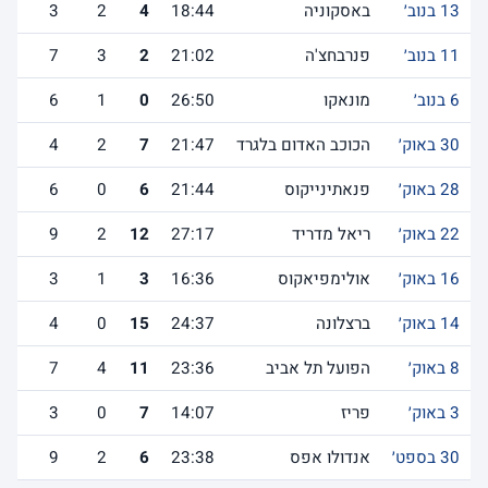
13 בנוב׳
באסקוניה
18:44
4
2
3
11 בנוב׳
פנרבחצ'ה
21:02
2
3
7
6 בנוב׳
מונאקו
26:50
0
1
6
30 באוק׳
הכוכב האדום בלגרד
21:47
7
2
4
28 באוק׳
פנאתינייקוס
21:44
6
0
6
22 באוק׳
ריאל מדריד
27:17
12
2
9
16 באוק׳
אולימפיאקוס
16:36
3
1
3
14 באוק׳
ברצלונה
24:37
15
0
4
8 באוק׳
הפועל תל אביב
23:36
11
4
7
3 באוק׳
פריז
14:07
7
0
3
30 בספט׳
אנדולו אפס
23:38
6
2
9