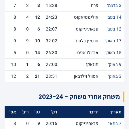
3 בדצמ׳
פריז
16:38
3
2
7
14 בנוב׳
אולימפיאקוס
24:23
12
4
8
12 בנוב׳
פנאתינייקוס
22:07
6
0
8
17 באוק׳
פרטיזן בלגרד
32:02
10
9
9
15 באוק׳
אנדולו אפס
26:30
14
0
5
9 באוק׳
מונאקו
27:00
6
1
10
3 באוק׳
אסוול וילרבאן
28:51
21
2
12
משחק אחרי משחק - 2023-24
תאריך
יריבה
דק'
נק'
ריב'
אס'
לש
7 במאי
פנאתינייקוס
20:15
9
0
3