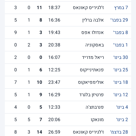
7 במרץ
ז'לגיריס קאונאס
18:37
11
0
3
29 בפבר׳
אלבה ברלין
16:36
8
1
5
8 בפבר׳
אנדולו אפס
19:43
3
1
9
1 בפבר׳
באסקוניה
20:38
3
2
0
30 בינו׳
ריאל מדריד
16:07
0
0
2
25 בינו׳
פנאתינייקוס
12:25
6
1
0
18 בינו׳
אולימפיאקוס
23:47
10
1
7
12 בינו׳
פרטיזן בלגרד
16:29
9
1
5
4 בינו׳
פנרבחצ'ה
12:33
5
0
4
2 בינו׳
מונאקו
20:06
7
5
5
28 בדצמ׳
ז'לגיריס קאונאס
26:59
14
3
8