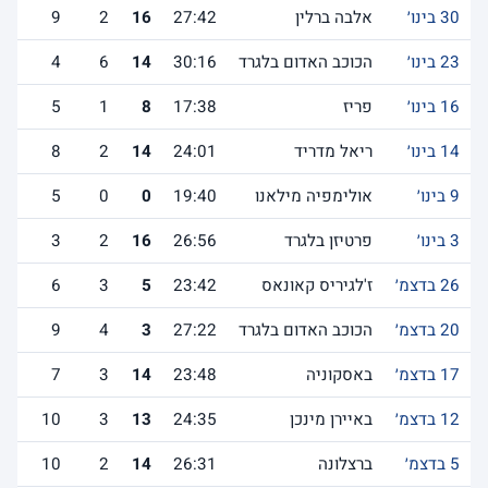
30 בינו׳
אלבה ברלין
27:42
16
2
9
23 בינו׳
הכוכב האדום בלגרד
30:16
14
6
4
16 בינו׳
פריז
17:38
8
1
5
14 בינו׳
ריאל מדריד
24:01
14
2
8
9 בינו׳
אולימפיה מילאנו
19:40
0
0
5
3 בינו׳
פרטיזן בלגרד
26:56
16
2
3
26 בדצמ׳
ז'לגיריס קאונאס
23:42
5
3
6
20 בדצמ׳
הכוכב האדום בלגרד
27:22
3
4
9
17 בדצמ׳
באסקוניה
23:48
14
3
7
12 בדצמ׳
באיירן מינכן
24:35
13
3
10
5 בדצמ׳
ברצלונה
26:31
14
2
10