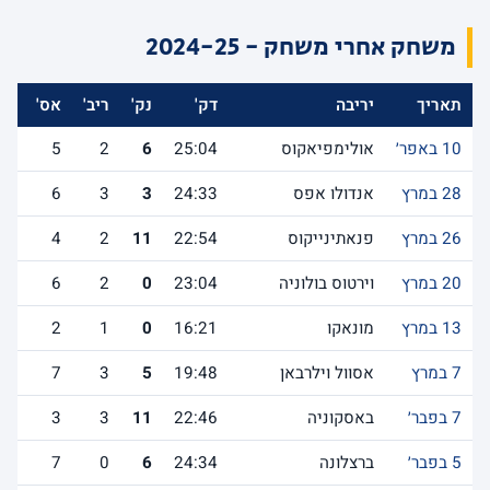
משחק אחרי משחק - 2024-25
תאריך
יריבה
דק'
נק'
ריב'
אס'
לש
10 באפר׳
אולימפיאקוס
25:04
6
2
5
28 במרץ
אנדולו אפס
24:33
3
3
6
26 במרץ
פנאתינייקוס
22:54
11
2
4
20 במרץ
וירטוס בולוניה
23:04
0
2
6
13 במרץ
מונאקו
16:21
0
1
2
7 במרץ
אסוול וילרבאן
19:48
5
3
7
7 בפבר׳
באסקוניה
22:46
11
3
3
5 בפבר׳
ברצלונה
24:34
6
0
7