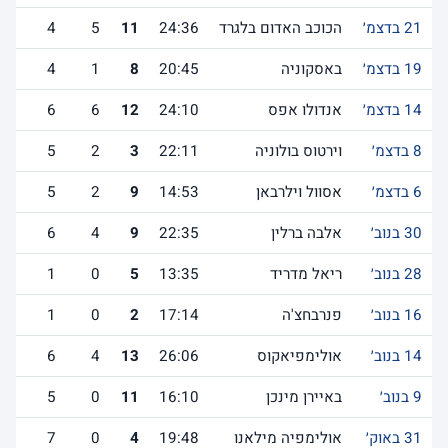
21 בדצמ׳
הכוכב האדום בלגרד
24:36
11
5
4
19 בדצמ׳
באסקוניה
20:45
8
1
4
14 בדצמ׳
אנדולו אפס
24:10
12
6
6
8 בדצמ׳
וירטוס בולוניה
22:11
3
2
5
6 בדצמ׳
אסוול וילרבאן
14:53
9
2
5
30 בנוב׳
אלבה ברלין
22:35
9
4
6
28 בנוב׳
ריאל מדריד
13:35
5
0
1
16 בנוב׳
פנרבחצ'ה
17:14
2
0
1
14 בנוב׳
אולימפיאקוס
26:06
13
4
6
9 בנוב׳
באיירן מינכן
16:10
11
0
5
31 באוק׳
אולימפיה מילאנו
19:48
4
0
7