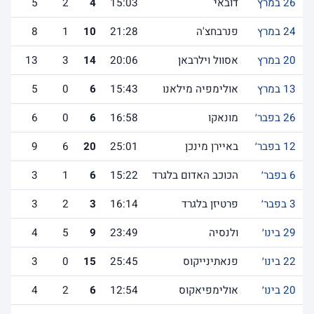
26 במרץ
דובאי
15:03
4
2
5
24 במרץ
פנרבחצ'ה
21:28
10
1
8
20 במרץ
אסוול וילרבאן
20:06
14
3
13
13 במרץ
אולימפיה מילאנו
15:43
6
0
5
26 בפבר׳
מונאקו
16:58
6
0
6
12 בפבר׳
באיירן מינכן
25:01
20
6
9
6 בפבר׳
הכוכב האדום בלגרד
15:22
6
1
3
3 בפבר׳
פרטיזן בלגרד
16:14
3
2
3
29 בינו׳
ולנסיה
23:49
9
5
4
22 בינו׳
פנאתינייקוס
25:45
15
0
3
20 בינו׳
אולימפיאקוס
12:54
6
2
4