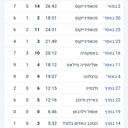
2 במאי
פנאתינייקוס
26:43
14
5
7
30 באפר׳
פנאתינייקוס
18:51
2
1
6
25 באפר׳
פנאתינייקוס
24:31
11
2
6
23 באפר׳
פנאתינייקוס
21:49
3
1
4
16 באפר׳
באסקוניה
20:12
10
3
7
11 באפר׳
אולימפיה מילאנו
18:12
4
1
9
4 באפר׳
ברצלונה
19:07
9
0
9
27 במרץ
ולנסיה
12:15
6
0
2
22 במרץ
באיירן מינכן
12:16
5
0
6
19 במרץ
אסוול וילרבאן
6:46
0
0
0
14 במרץ
הכוכב האדום בלגרד
5:32
3
0
1