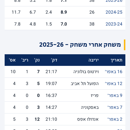
8.8
5.2
1.8
7.1
38
2025-26
11.7
6.7
2.4
8.9
26
2024-25
7.8
4.8
1.5
7.0
38
2023-24
משחק אחרי משחק - 2025-26
תאריך
יריבה
דק'
נק'
ריב'
אס'
לש
16 באפר׳
וירטוס בולוניה
21:17
7
1
10
12 באפר׳
הפועל תל אביב
19:07
5
3
4
9 באפר׳
פריז
16:37
0
0
4
7 באפר׳
באסקוניה
14:27
3
0
4
2 באפר׳
אנדולו אפס
21:10
12
3
5