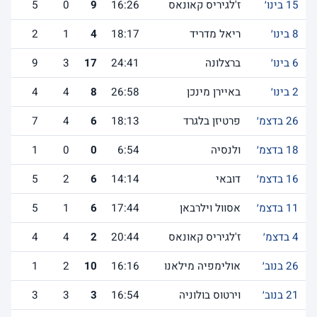
15 בינו׳
ז'לגיריס קאונאס
16:26
9
0
5
8 בינו׳
ריאל מדריד
18:17
4
1
2
6 בינו׳
ברצלונה
24:41
17
3
9
2 בינו׳
באיירן מינכן
26:58
8
4
4
26 בדצמ׳
פרטיזן בלגרד
18:13
6
4
7
18 בדצמ׳
ולנסיה
6:54
0
0
1
16 בדצמ׳
דובאי
14:14
6
2
5
11 בדצמ׳
אסוול וילרבאן
17:44
6
1
5
4 בדצמ׳
ז'לגיריס קאונאס
20:44
2
4
4
26 בנוב׳
אולימפיה מילאנו
16:16
10
2
1
21 בנוב׳
וירטוס בולוניה
16:54
3
3
3