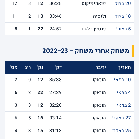
20 באוק׳
פנאתינייקוס
36:28
12
3
12
18 באוק׳
ולנסיה
33:46
13
2
11
5 באוק׳
פרטיזן בלגרד
24:57
22
1
8
משחק אחרי משחק - 2022-23
תאריך
יריבה
דק'
נק'
ריב'
אס'
לש
10 במאי
מונאקו
35:38
12
0
2
4 במאי
מונאקו
27:29
22
2
6
2 במאי
מונאקו
32:20
12
3
3
27 באפר׳
מונאקו
33:14
16
5
6
25 באפר׳
מונאקו
31:13
15
3
4