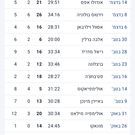
14 בדצמ׳
אנדולו אפס
29:51
21
2
5
8 בדצמ׳
וירטוס בולוניה
34:16
26
6
5
5
6 בדצמ׳
אסוול וילרבאן
28:31
16
6
4
30 בנוב׳
אלבה ברלין
20:00
6
2
6
28 בנוב׳
ריאל מדריד
33:34
16
5
9
23 בנוב׳
ברצלונה
33:46
12
2
4
16 בנוב׳
פנרבחצ'ה
28:27
18
2
2
14 בנוב׳
אולימפיאקוס
31:22
5
4
8
9 בנוב׳
באיירן מינכן
30:28
13
0
7
31 באוק׳
אולימפיה מילאנו
30:34
20
3
12
26 באוק׳
מונאקו
24:45
14
0
1