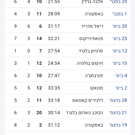
29 בפבר׳
אלבה ברלין
21:55
10
4
6
1 בפבר׳
באסקוניה
28:09
11
3
4
30 בינו׳
ריאל מדריד
31:17
6
6
9
25 בינו׳
פנאתינייקוס
32:21
14
3
7
12 בינו׳
פרטיזן בלגרד
27:54
7
0
1
10 בינו׳
וירטוס בולוניה
24:54
12
1
3
4 בינו׳
פנרבחצ'ה
27:47
10
2
6
2 בינו׳
מונאקו
33:35
12
5
5
28 בדצמ׳
ז'לגיריס קאונאס
33:18
11
2
5
21 בדצמ׳
הכוכב האדום בלגרד
30:14
20
3
6
19 בדצמ׳
באסקוניה
31:12
2
2
8