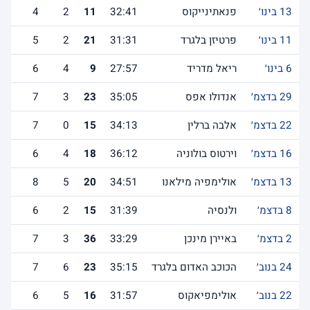
13 בינו׳
פנאתינייקוס
32:41
11
2
4
11 בינו׳
פרטיזן בלגרד
31:31
21
2
5
6 בינו׳
ריאל מדריד
27:57
9
4
6
29 בדצמ׳
אנדולו אפס
35:05
23
3
7
22 בדצמ׳
אלבה ברלין
34:13
15
0
7
16 בדצמ׳
וירטוס בולוניה
36:12
18
4
6
13 בדצמ׳
אולימפיה מילאנו
34:51
20
5
8
8 בדצמ׳
ולנסיה
31:39
15
2
6
2 בדצמ׳
באיירן מינכן
33:29
36
3
7
4
24 בנוב׳
הכוכב האדום בלגרד
35:15
23
6
7
22 בנוב׳
אולימפיאקוס
31:57
16
5
6