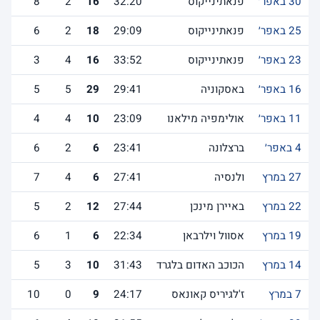
30 באפר׳
פנאתינייקוס
32:20
16
2
8
25 באפר׳
פנאתינייקוס
29:09
18
2
6
23 באפר׳
פנאתינייקוס
33:52
16
4
3
16 באפר׳
באסקוניה
29:41
29
5
5
11 באפר׳
אולימפיה מילאנו
23:09
10
4
4
4 באפר׳
ברצלונה
23:41
6
2
6
27 במרץ
ולנסיה
27:41
6
4
7
22 במרץ
באיירן מינכן
27:44
12
2
5
19 במרץ
אסוול וילרבאן
22:34
6
1
6
14 במרץ
הכוכב האדום בלגרד
31:43
10
3
5
7 במרץ
ז'לגיריס קאונאס
24:17
9
0
10