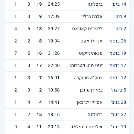
14 בינו׳
ברצלונה
24:25
19
0
1
9 בינו׳
אלבה ברלין
17:09
9
0
1
2 בינו׳
ז'לגיריס קאונאס
29:27
18
5
4
26 בדצמ׳
אנדולו אפס
19:04
8
2
2
19 בדצמ׳
פנאתינייקוס
31:26
16
5
7
17 בדצמ׳
זניט סנט פטרבורג
22:40
17
0
1
12 בדצמ׳
צסק"א מוסקבה
16:01
7
3
1
5 בדצמ׳
באיירן מינכן
19:58
2
3
2
28 בנוב׳
אסוול וילרבאן
14:41
4
4
1
22 בנוב׳
ברצלונה
18:16
15
2
1
19 בנוב׳
אולימפיה מילאנו
20:13
11
4
0