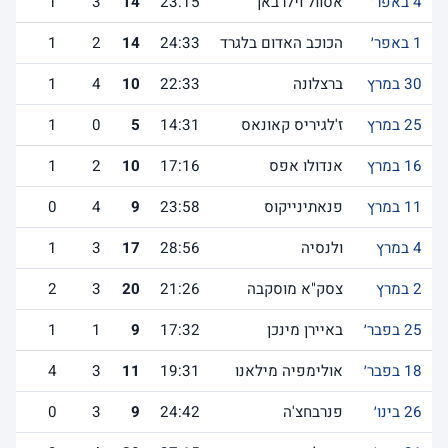
4 באפר׳
אסוול וילרבאן
23:15
14
3
1
1 באפר׳
הכוכב האדום בלגרד
24:33
14
2
1
30 במרץ
ברצלונה
22:33
10
4
1
25 במרץ
ז'לגיריס קאונאס
14:31
5
0
1
16 במרץ
אנדולו אפס
17:16
10
2
1
11 במרץ
פנאתינייקוס
23:58
9
4
0
4 במרץ
ולנסיה
28:56
17
3
1
2 במרץ
צסק"א מוסקבה
21:26
20
3
2
25 בפבר׳
באיירן מינכן
17:32
9
1
1
18 בפבר׳
אולימפיה מילאנו
19:31
11
3
4
26 בינו׳
פנרבחצ'ה
24:42
9
3
0