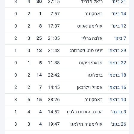
21 בינו׳
ריאל מדריד
27:15
30
4
3
14 בינו׳
באסקוניה
7:57
1
2
0
12 בינו׳
אולימפיאקוס
17:37
8
2
0
7 בינו׳
אלבה ברלין
21:05
25
3
2
29 בדצמ׳
זניט סנט פטרבורג
21:43
13
0
1
22 בדצמ׳
פנאתינייקוס
11:38
5
1
0
18 בדצמ׳
ברצלונה
22:42
14
2
0
16 בדצמ׳
אסוול וילרבאן
14:45
7
2
2
10 בדצמ׳
באסקוניה
28:26
15
5
3
3 בדצמ׳
הכוכב האדום בלגרד
14:52
4
4
1
26 בנוב׳
אולימפיה מילאנו
19:47
4
3
3