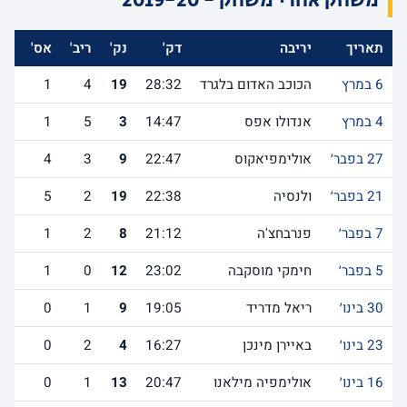
משחק אחרי משחק - 2019-20
תאריך
יריבה
דק'
נק'
ריב'
אס'
לש
6 במרץ
הכוכב האדום בלגרד
28:32
19
4
1
4 במרץ
אנדולו אפס
14:47
3
5
1
27 בפבר׳
אולימפיאקוס
22:47
9
3
4
21 בפבר׳
ולנסיה
22:38
19
2
5
7 בפבר׳
פנרבחצ'ה
21:12
8
2
1
5 בפבר׳
חימקי מוסקבה
23:02
12
0
1
30 בינו׳
ריאל מדריד
19:05
9
1
0
23 בינו׳
באיירן מינכן
16:27
4
2
0
16 בינו׳
אולימפיה מילאנו
20:47
13
1
0