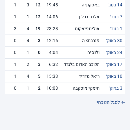
14 בנוב׳
באסקוניה
19:45
12
3
1
7 בנוב׳
אלבה ברלין
14:06
12
1
1
1 בנוב׳
אולימפיאקוס
23:28
19
4
3
30 באוק׳
פנרבחצ'ה
12:16
3
4
0
24 באוק׳
ולנסיה
4:04
0
1
0
17 באוק׳
הכוכב האדום בלגרד
6:32
3
2
1
10 באוק׳
ריאל מדריד
15:33
5
4
1
3 באוק׳
חימקי מוסקבה
10:03
2
1
0
← לסגל הנוכחי