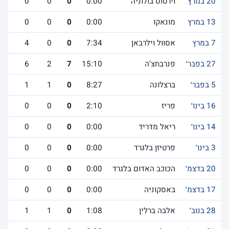
20 במרץ
וירטוס בולוניה
0:00
0
0
0
13 במרץ
מונאקו
0:00
0
0
0
7 במרץ
אסוול וילרבאן
7:34
0
0
4
27 בפבר׳
פנרבחצ'ה
15:10
7
2
6
5 בפבר׳
ברצלונה
8:27
0
1
1
16 בינו׳
פריז
2:10
0
0
0
14 בינו׳
ריאל מדריד
0:00
0
0
0
3 בינו׳
פרטיזן בלגרד
0:00
0
0
0
20 בדצמ׳
הכוכב האדום בלגרד
0:00
0
0
0
17 בדצמ׳
באסקוניה
0:00
0
0
0
28 בנוב׳
אלבה ברלין
1:08
0
1
1