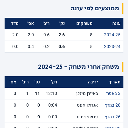
ממוצעים לפי עונה
עונה
משחקים
נק'
ריב'
אס'
מדד
2.0
2.0
0.6
2.6
8
2024-25
0.0
0.4
0.2
0.6
5
2023-24
משחק אחרי משחק - 2024-25
תאריך
יריבה
דק'
נק'
ריב'
אס'
לש
3 באפר׳
באיירן מינכן
13:10
11
1
3
28 במרץ
אנדולו אפס
0:04
0
0
0
26 במרץ
פנאתינייקוס
0:00
0
0
0