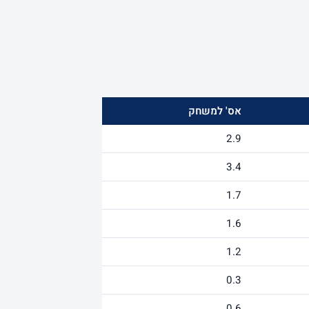
אס' למשחק
2.9
3.4
1.7
1.6
1.2
0.3
0.6