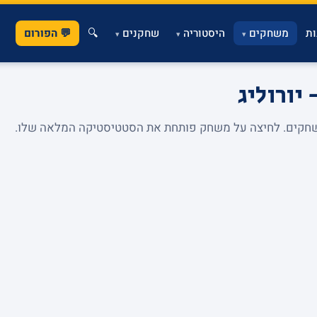
ת
משחקים
היסטוריה
שחקנים
🔍
💬 הפורום
▾
▾
▾