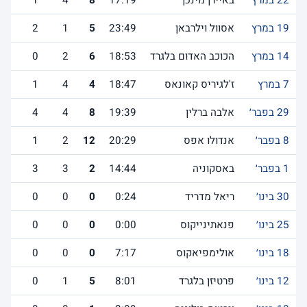
22 במרץ
באיירן מינכן
17:19
8
4
1
19 במרץ
אסוול וילרבאן
23:49
5
1
2
14 במרץ
הכוכב האדום בלגרד
18:53
6
2
0
7 במרץ
ז'לגיריס קאונאס
18:47
4
4
1
29 בפבר׳
אלבה ברלין
19:39
8
4
4
8 בפבר׳
אנדולו אפס
20:29
12
2
1
1 בפבר׳
באסקוניה
14:44
2
3
3
30 בינו׳
ריאל מדריד
0:24
0
0
0
25 בינו׳
פנאתינייקוס
0:00
0
0
0
18 בינו׳
אולימפיאקוס
7:17
0
0
0
12 בינו׳
פרטיזן בלגרד
8:01
5
1
0