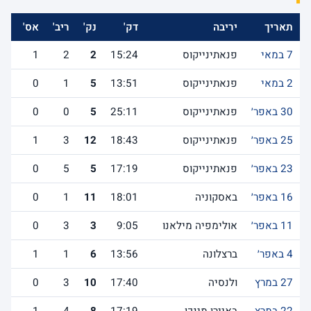
תאריך
יריבה
דק'
נק'
ריב'
אס'
לש
7 במאי
פנאתינייקוס
15:24
2
2
1
2 במאי
פנאתינייקוס
13:51
5
1
0
30 באפר׳
פנאתינייקוס
25:11
5
0
0
25 באפר׳
פנאתינייקוס
18:43
12
3
1
23 באפר׳
פנאתינייקוס
17:19
5
5
0
16 באפר׳
באסקוניה
18:01
11
1
0
11 באפר׳
אולימפיה מילאנו
9:05
3
3
0
4 באפר׳
ברצלונה
13:56
6
1
1
27 במרץ
ולנסיה
17:40
10
3
0