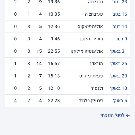
23 בנוב׳
ברצלונה
19:36
9
2
2
16 בנוב׳
פנרבחצ'ה
10:05
4
1
0
14 בנוב׳
אולימפיאקוס
12:36
5
3
0
9 בנוב׳
באיירן מינכן
9:46
4
0
0
31 באוק׳
אולימפיה מילאנו
22:55
15
0
0
26 באוק׳
מונאקו
16:57
14
3
1
20 באוק׳
פנאתינייקוס
15:13
7
2
1
18 באוק׳
ולנסיה
12:10
5
2
0
5 באוק׳
פרטיזן בלגרד
22:28
4
2
4
← לסגל הנוכחי