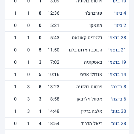
10 בינו׳
וירטוס בולוניה
3:09
1
0
0
4 בינו׳
פנרבחצ'ה
12:36
8
1
1
2 בינו׳
מונאקו
5:21
0
0
0
28 בדצמ׳
ז'לגיריס קאונאס
5:43
0
1
1
21 בדצמ׳
הכוכב האדום בלגרד
11:50
5
0
0
19 בדצמ׳
באסקוניה
7:02
3
1
0
14 בדצמ׳
אנדולו אפס
10:16
5
0
1
8 בדצמ׳
וירטוס בולוניה
13:23
5
3
1
6 בדצמ׳
אסוול וילרבאן
8:58
3
3
0
30 בנוב׳
אלבה ברלין
14:48
1
3
1
28 בנוב׳
ריאל מדריד
18:54
4
1
0