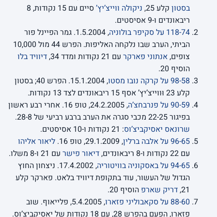
בסטון
קלע 25,
ניקולה ווייצ’יץ’
סיים עם 15 נקודות, 8
ריבאונדים ו-9 אסיסטים.
118-74 על סקיפר בולוניה
, 1.5.2004. גמר הפיינל פור
הביתי, הערב שבו נלקחה האליפות. הפרש 44 מול 10,000
צופים,
אנתוני פארקר
עם 21 נקודות ומדד 34,
דיוויד בלו
הוסיף 20.
98-58 על קרקה נובו מסטו
, 15.1.2004. הפרש 40; בסטון
קלע 23 וּווייצ’יץ’ אסף 15 ריבאונדים לצד 13 נקודות.
90-59 על פנרבחצ’ה
, 24.2.2005, טופ 16. אחרי רבע ראשון
בפיגור 22-25 מכבי סגרה את הערב ברבע רביעי של 28-8.
שרונאס יאסיקביצ’וס
: 21 נקודות ו-10 אסיסטים.
96-65 על אלבה ברלין
, 29.1.2009, טופ 16.
ליאור אליהו
עם 22 נקודות ו-8 ריבאונדים,
דיאור פישר
עם 21 ו-8 משלו.
94-65 על באסקוניה בוויטוריה
, 17.4.2002. ניצחון החוץ
הגדול של העשור, עוד בתקופת דיוויד בלאט. פארקר קלע
21,
דריק שארפ
הוסיף 20.
88-60 על סקאבוליני פזארו
, 5.4.2005, פלייאוף. שוב
פזארו, הפעם בהפרש 28, עם 18 נקודות של יאסיקביצ’וס.