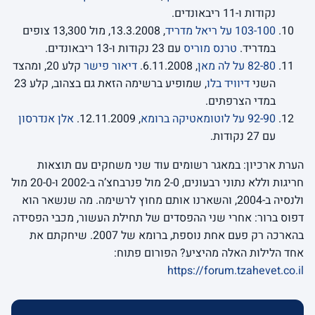
נקודות ו-11 ריבאונדים.
103-100 על ריאל מדריד
, 13.3.2008, מול 13,300 צופים
במדריד.
טרנס מוריס
עם 23 נקודות ו-13 ריבאונדים.
82-80 על לה מאן
, 6.11.2008.
דיאור פישר
קלע 20, ומהצד
השני
דיוויד בלו
, שמופיע ברשימה הזאת גם בצהוב, קלע 23
במדי הצרפתים.
92-90 על לוטומאטיקה ברומא
, 12.11.2009.
אלן אנדרסון
עם 27 נקודות.
הערת ארכיון: במאגר רשומים עוד שני משחקים עם תוצאות
חריגות וללא נתוני רבעונים, 2-0 מול פנרבחצ’ה ב-2002 ו-20-0 מול
ולנסיה ב-2004, והשארנו אותם מחוץ לרשימה. מה שנשאר הוא
דפוס ברור: אחרי שני ההפסדים של תחילת העשור, מכבי הפסידה
בהארכה רק פעם אחת נוספת, ברומא של 2007. שיחקתם את
אחד הלילות האלה מהיציע? הפורום פתוח:
https://forum.tzahevet.co.il