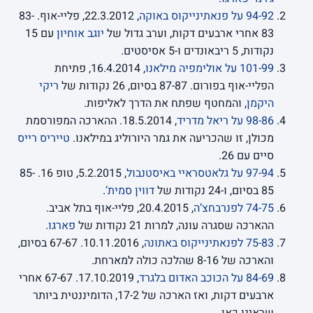
94-92 על פנאתינייקוס באוקה
, 22.3.2012, פליי-אוף. 83-
83 אחרי ארבעים דקות, וערב גדול של
יוגב אוחיון
עם 15
נקודות, 5 ריבאונדים ו-5 אסיסטים.
101-99 על אולימפיה מילאנו
, 16.4.2014, פתיחת
הפליי-אוף בפורום. 87-87 בסיום, 26 נקודות של
ריקי
היקמן
, והמחטף שפתח את הדרך לאליפות.
98-86 על ריאל מדריד
, 18.5.2014. ההארכה המפורסמת
מכולן, זו שהכריעה את גמר היורוליג במילאנו.
טייריס רייס
סיים עם 26.
97-94 על גלאטסראיי באיסטנבול
, 5.2.2015, טופ 16. 85-
85 בסיום, ו-24 נקודות של
דווין סמית’
.
74-75 לפנרבחצ’ה
, 20.4.2015, פליי-אוף בתל אביב.
ההארכה שסגרה עונה, למרות 21 נקודות של
פארגו
.
75-83 לפנאתינייקוס באתונה
, 10.11.2016. 67-67 בסיום,
והארכה של 8-16 שהלכה כולה למארחת.
84-69 על הכוכב האדום בלגרד
, 17.10.2019. 67-67 אחרי
ארבעים דקות, ואז הארכה של 17-2, הדומיננטית ביותר