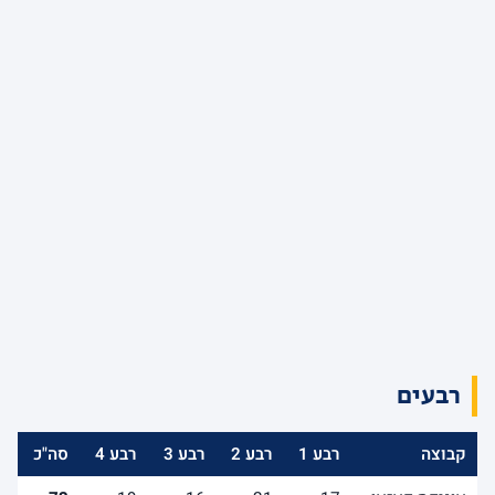
רבעים
קבוצה
רבע 1
רבע 2
רבע 3
רבע 4
סה"כ