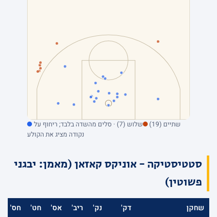
שתיים (19)
שלוש (7) · סלים מהשדה בלבד; ריחוף על
נקודה מציג את הקולע
סטטיסטיקה - אוניקס קאזאן (מאמן: יבגני
פשוטין)
שחקן
דק'
נק'
ריב'
אס'
חט'
חס'
א