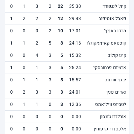
קית' לנגפורד
35:30
22
2
3
1
0
1
פאבל אנטיפוב
29:43
12
2
2
2
1
2
מרקו באניץ'
17:01
10
2
0
0
0
0
קוסטאס קאימאקוגלו
24:16
8
5
2
1
1
0
קינו קולום
15:32
5
3
4
0
0
2
ארציום פרחובסקי
25:24
5
3
1
0
1
1
יבגני וורונוב
15:57
5
3
1
1
0
2
ואדים פנין
24:01
3
3
3
2
0
2
לטביוס וויליאמס
12:36
3
0
1
1
0
1
אורלנדו ג'ונסון
0:00
0
0
0
0
0
0
אלכסנדר קרפוחין
0:00
0
0
0
0
0
0