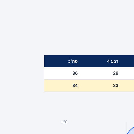
רבע 4
סה"כ
86
28
84
23
+20