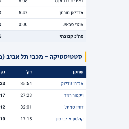
דאיריס ברטאנס
6:08
0
אדריאן מורמן
5:47
0
אוגוז סבאש
0:00
0
סה"כ קבוצתי
6
סטטיסטיקה - מכבי תל אביב (מא
שחקן
דק'
נק'
אנדרו גודלוק
35:54
23
ויקטור ראד
27:23
17
דווין סמית'
32:01
12
קולטון אייברסון
17:15
10