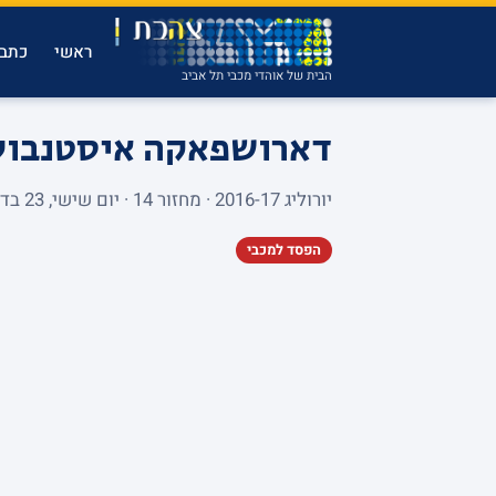
ראשי
כתבו
הבית של אוהדי מכבי תל אביב
דארושפאקה איסטנבול 
יורוליג 2016-17 · מחזור 14 · יום שישי, 23 בדצמבר 2016 · VOLKSWAGEN ARENA · 4,064 צופים
הפסד למכבי