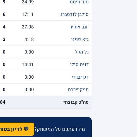
סוני ווימס
24:09
9
סילבן לנדסברג
17:11
6
יוגב אוחיון
27:08
4
גיא פניני
4:18
3
גל מקל
0:00
0
דניס סילי
14:41
0
דגן יבזורי
0:00
0
מייק זירבס
0:00
0
סה"כ קבוצתי
84
מה דעתכם על המשחק?
💬 לדיון בפו