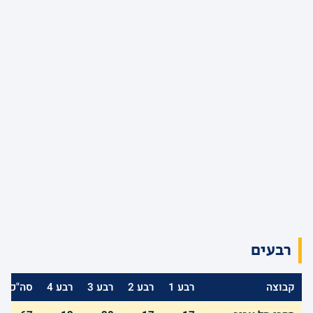
רבעים
קבוצה
רבע 1
רבע 2
רבע 3
רבע 4
סה"כ