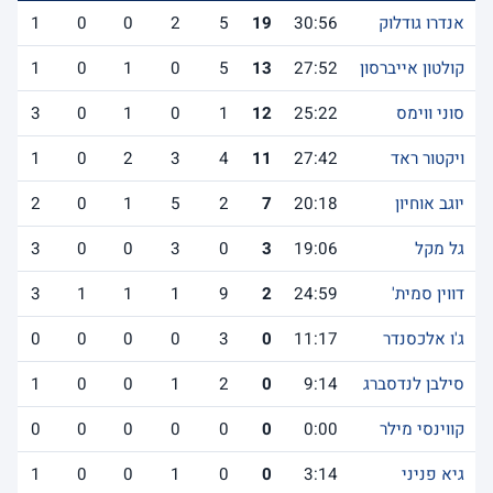
אנדרו גודלוק
30:56
19
5
2
0
0
1
קולטון אייברסון
27:52
13
5
0
1
0
1
סוני ווימס
25:22
12
1
0
1
0
3
ויקטור ראד
27:42
11
4
3
2
0
1
יוגב אוחיון
20:18
7
2
5
1
0
2
גל מקל
19:06
3
0
3
0
0
3
דווין סמית'
24:59
2
9
1
1
1
3
ג'ו אלכסנדר
11:17
0
3
0
0
0
0
סילבן לנדסברג
9:14
0
2
1
0
0
1
קווינסי מילר
0:00
0
0
0
0
0
0
גיא פניני
3:14
0
0
1
0
0
1