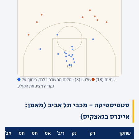
שתיים (18)
שלוש (8) · סלים מהשדה בלבד; ריחוף על
נקודה מציג את הקולע
סטטיסטיקה - מכבי תל אביב (מאמן:
איינרס בגאצקיס)
שחקן
דק'
נק'
ריב'
אס'
חט'
חס'
אב'