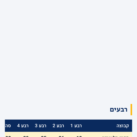
רבעים
קבוצה
רבע 1
רבע 2
רבע 3
רבע 4
סה"כ