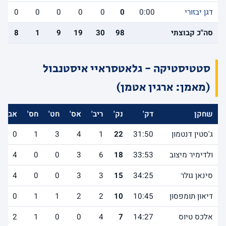
דגן יבזורי
0:00
0
0
0
0
0
0
סה"כ קבוצתי
98
30
19
9
1
8
סטטיסטיקה - גלאטסראיי איסטנבול
(מאמן: ארגין אטמן)
שחקן
דק'
נק'
ריב'
אס'
חט'
חס'
אב'
ג'סטין דנטמון
31:50
22
1
4
3
1
0
ולדימיר מיצוב
33:53
18
6
3
0
0
4
סינאן גולר
34:25
15
3
3
0
0
4
דיאון תומפסון
10:45
10
2
2
1
1
0
אלכס טיוס
14:27
7
4
0
0
1
2