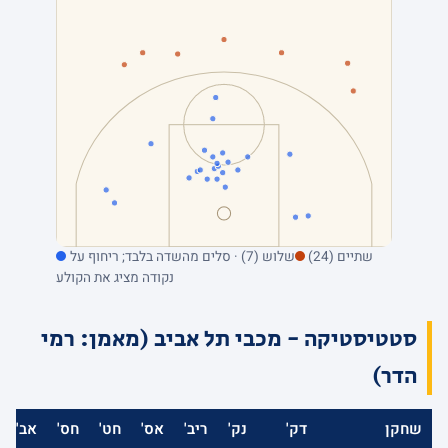
שתיים (24)
שלוש (7) · סלים מהשדה בלבד; ריחוף על
נקודה מציג את הקולע
סטטיסטיקה - מכבי תל אביב (מאמן: רמי
הדר)
שחקן
דק'
נק'
ריב'
אס'
חט'
חס'
אב'