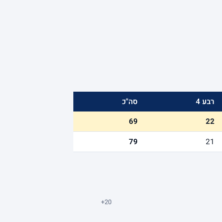
רבע 4
סה"כ
69
22
79
21
+20