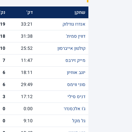
שחקן
דק'
נק'
אנדרו גודלוק
33:21
19
דווין סמית'
31:38
18
קולטון אייברסון
25:52
10
מייק זירבס
11:47
7
יוגב אוחיון
18:11
6
סוני ווימס
29:49
6
דניס סילי
17:12
3
ג'ו אלכסנדר
0:00
0
גל מקל
9:10
0