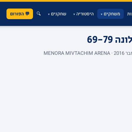
ת
משחקים
היסטוריה
שחקנים
🔍
💬 הפורום
▾
▾
▾
לונה
69-79