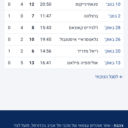
10 בנוב׳
פנאתינייקוס
20:50
12
4
0
2 בנוב׳
ברצלונה
11:47
7
0
1
28 באוק׳
ז'לגיריס קאונאס
15:43
8
4
0
26 באוק׳
גלאטסראיי איסטנבול
19:45
10
2
0
20 באוק׳
ריאל מדריד
14:56
6
2
1
13 באוק׳
אולימפיה מילאנו
16:41
13
5
0
← לסגל הנוכחי
צהבת
- אתר אוהדים עצמאי של מכבי תל אביב בכדורסל, פועל לצד