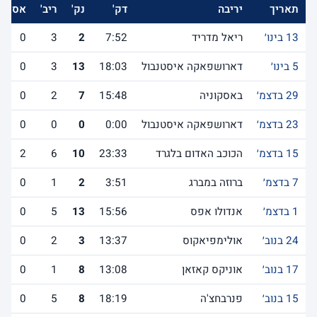
תאריך
יריבה
דק'
נק'
ריב'
אס'
13 בינו׳
ריאל מדריד
7:52
2
3
0
5 בינו׳
דארושפאקה איסטנבול
18:03
13
3
0
29 בדצמ׳
באסקוניה
15:48
7
2
0
23 בדצמ׳
דארושפאקה איסטנבול
0:00
0
0
0
15 בדצמ׳
הכוכב האדום בלגרד
23:33
10
6
2
7 בדצמ׳
ברוזה במברג
3:51
2
1
0
1 בדצמ׳
אנדולו אפס
15:56
13
5
0
24 בנוב׳
אולימפיאקוס
13:37
3
2
0
17 בנוב׳
אוניקס קאזאן
13:08
8
1
0
15 בנוב׳
פנרבחצ'ה
18:19
8
5
0