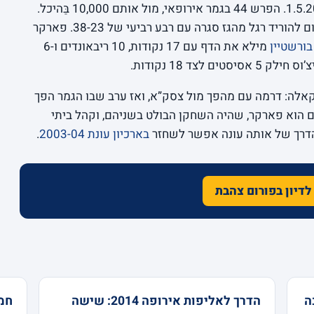
, 1.5.2004. הפרש 44 בגמר אירופאי, מול אותם 10,000 בַּהיכל.
מכבי ברחה כבר במחצית, 55-30, ובמקום להוריד רגל מהגז סגרה עם רבע רביעי של 38-23. פארקר
בורשטיין
מילא את הדף עם 17 נקודות, 10 ריבאונדים ו-6
קאלה: דרמה עם מהפך מול צסק”א, ואז ערב שבו הגמר הפך
 הוא פארקר, שהיה השחקן הבולט בשניהם, וקהל ביתי
הדרך של אותה עונה אפשר לשחזר
בארכיון עונת 2003-04
.
לדיון בפורום צהבת
ה
הדרך לאליפות אירופה 2014: שישה
חמ