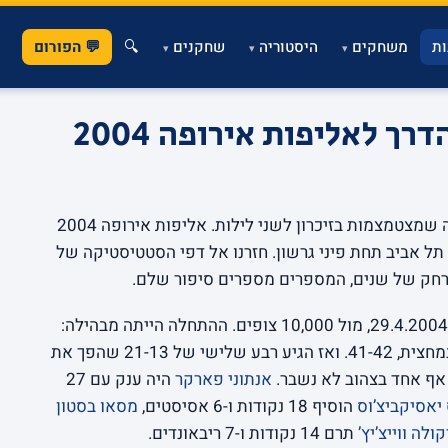
ת
משחקים
היסטוריה
שחקנים
🔍
💬 הפורום
▾
▾
▾
רך לאליפות אירופה 2004
יש עונות שנמדדות לאורך חודשים, ויש כאלה שמצטמצמות בזיכרון לשני לילות. אליפות אירופה 2004
 תל אביב תחת פיני גרשון. חזרנו אל דפי הסטטיסטיקה של
רחק של שנים, המספרים מספרים סיפור שלם.
, 29.4.2004, מול 10,000 צופים. ההתחלה הייתה מבהילה:
פיגור 18-27 אחרי רבע, ועדיין מאחור במחצית, 41-42. ואז הגיע רבע שלישי של 21-13 שהפך את
אנתוני פארקר
היה ענק עם 27
יאסיקביצ’וס
הוסיף 18 נקודות ו-6 אסיסטים,
מסאו בסטון
קולה ווייצ’יץ’
תרם 14 נקודות ו-7 ריבאונדים.