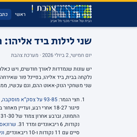
ראשי
כתבו
הבית של אוהדי מכבי תל אביב
שני לילות ביד אליהו: הד
יום חמישי, 2 ביולי 2026 · מערכת צהבת
נלקחה בבית, ביד אליהו, בפיינל פור שאירחה
שני משחקי הנוק-אאוט ההם, וגם עכשיו, ממ
חצי הגמר:
93-85 על צסק”א מוסקבה
התמונה, וברבע אחרון צמוד של 31-30 אף אחד בצהוב לא נשבר.
נקודות, 6 ריבאונדים ומדד 31.
שרונאס 
סיים עם 11 נקודות ו-10 ריבאונדים,
וני