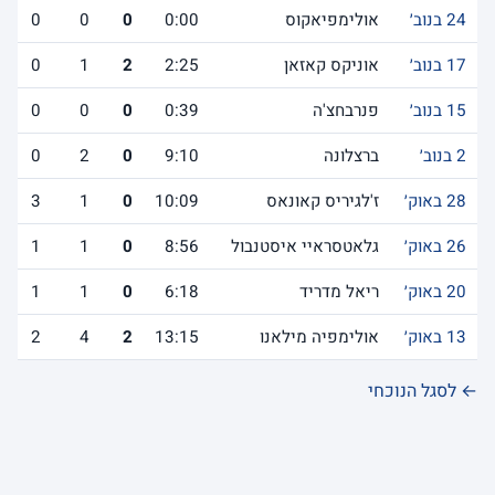
24 בנוב׳
אולימפיאקוס
0:00
0
0
0
17 בנוב׳
אוניקס קאזאן
2:25
2
1
0
15 בנוב׳
פנרבחצ'ה
0:39
0
0
0
2 בנוב׳
ברצלונה
9:10
0
2
0
28 באוק׳
ז'לגיריס קאונאס
10:09
0
1
3
26 באוק׳
גלאטסראיי איסטנבול
8:56
0
1
1
20 באוק׳
ריאל מדריד
6:18
0
1
1
13 באוק׳
אולימפיה מילאנו
13:15
2
4
2
← לסגל הנוכחי