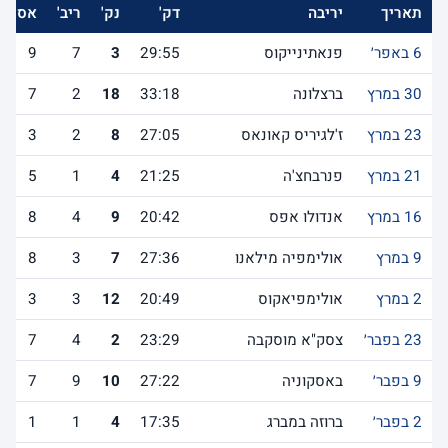
תאריך
יריבה
דק'
נק'
ריב'
אס'
6 באפר׳
פנאתינייקוס
29:55
3
7
9
30 במרץ
ברצלונה
33:18
18
2
7
23 במרץ
ז'לגיריס קאונאס
27:05
8
2
3
21 במרץ
פנרבחצ'ה
21:25
4
1
5
16 במרץ
אנדולו אפס
20:42
9
4
8
9 במרץ
אולימפיה מילאנו
27:36
7
3
8
2 במרץ
אולימפיאקוס
20:49
12
3
3
23 בפבר׳
צסק"א מוסקבה
23:29
2
4
7
9 בפבר׳
באסקוניה
27:22
10
9
7
2 בפבר׳
ברוזה במברג
17:35
4
1
1