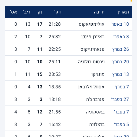
תאריך
יריבה
דק'
נק'
ריב'
אס'
לש
10 באפר׳
אולימפיאקוס
21:28
17
13
0
3 באפר׳
באיירן מינכן
25:32
7
10
2
26 במרץ
פנאתינייקוס
22:25
11
7
3
20 במרץ
וירטוס בולוניה
25:11
10
10
0
13 במרץ
מונאקו
28:53
15
11
1
7 במרץ
אסוול וילרבאן
18:35
13
4
0
27 בפבר׳
פנרבחצ'ה
18:18
3
3
3
7 בפבר׳
באסקוניה
21:55
12
5
4
5 בפבר׳
ברצלונה
16:42
7
3
3