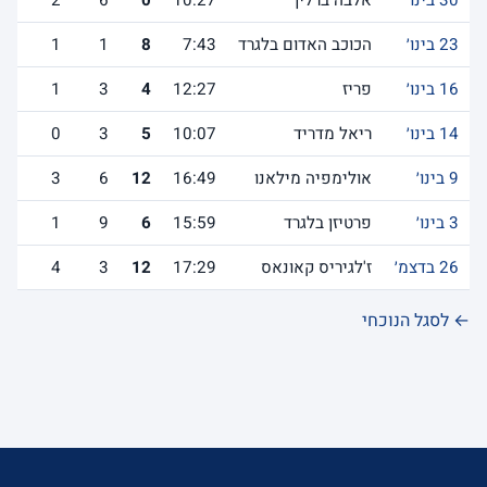
30 בינו׳
אלבה ברלין
10:27
0
6
2
23 בינו׳
הכוכב האדום בלגרד
7:43
8
1
1
16 בינו׳
פריז
12:27
4
3
1
14 בינו׳
ריאל מדריד
10:07
5
3
0
9 בינו׳
אולימפיה מילאנו
16:49
12
6
3
3 בינו׳
פרטיזן בלגרד
15:59
6
9
1
26 בדצמ׳
ז'לגיריס קאונאס
17:29
12
3
4
← לסגל הנוכחי