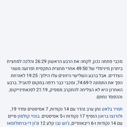
מכבי פתחה נכון, לקחה את הרבע הראשון 26:29 והלכה למחצית
ביתרון מינימלי של 49:50 אחרי מחצית התקפית ופרועה משני
הצדדים. אבל ברבע השלישי היוונים עלו הילוך: 19:25 לאורחת
הפך את התמונה ל-74:69, ומכבי כבר רדפה במקום להוביל. ברבע
האחרון היא לא הצליחה להתקרב מספיק, 21:19 לפנאתינייקוס,
וההפסד נחתם.
תמיר בלאט
נתן ערב נהדר עם 14 נקודות, 7 אסיסטים ומדד 19,
ו
לורנצו בראון
הוסיף 17 נקודות ו-5 אסיסטים.
בונזי קולסון
סיים
עם 14 נקודות ו-6 ריבאונדים,
ג’וש נבו
קלע 12 ו
ג’ון די-ברתולומאו