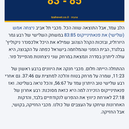
הלב עמד, אבל התוצאה שווה הכל. מכבי תל אביב
ניצחה אמש
(שלישי) את פנאתינייקוס 83:85
במשחק השלישי של רבע גמר
היורוליג, ובזכות הקהל הצהוב שמילא את היכל אלכסנדר ניקוליץ’
בבלגרד, הבית הזמני שהמלחמה בישראל כפתה על הקבוצה, היא
עולה ליתרון בסדרה ונמצאת במרחק שני ניצחונות מהפיינל פור.
ההתחלה הייתה חלום. מכבי חנקה את היוונים ברבע ראשון של
11:23, שמרה על מרחק בטוח והלכה למחצית עם 37:46. גם אחרי
רבע שלישי טוב היתרון עמד על 56:67, והכל נראה בשליטה. ואז
פנאתינייקוס הזכירה למה היא כזאת מסוכנת: רבע אחרון של
27:18 לאורחת כיווץ את ההפרש לנקודתיים בלבד, והדקות
האחרונות שיחקו על העצבים של כולנו. מכבי החזיקה, בקושי,
אבל החזיקה.