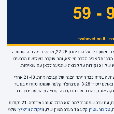
זה לא התחיל טוב. פנרבחצ’ה סיימה את הרבע הראשון ביד אליהו ביתרון 22-25, ולרגע נדמה היה שמחכה
 עבודה אמיתי במסגרת הטופ 16. ואז מכבי תל אביב נזכרה מי היא, ומה שקרה בשלושת הרבעים
ה שהגיעה לכאן עם שאיפות.
המחצית הסתיימה ב-38-42 בלבד, אבל המחצית השנייה כבר הייתה הצגה של קבוצה אחת. 21-48 אחרי
ההפסקה, ובתוך זה רבע רביעי שכל מי שהיה באולם יזכור: 8-28. פנרבחצ’ה קלעה שמונה נקודות בעשר
קה אותם, והם נראו כמו קבוצה שרוצה שהשעון ירוץ כבר.
היה המנצח על התזמורת, עם ערב שמסביר למה הוא הרכז הטוב באירופה: 21 נקודות
טל בורשטיין
קלע 15 בערב מצוין שלו, ו
ניקולה ווייצ’יץ’
שלט