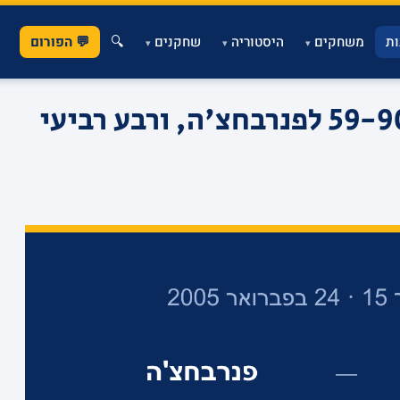
ת
משחקים
היסטוריה
שחקנים
🔍
💬 הפורום
▾
▾
▾
מופע כוח ביד אליהו: 59-90 לפנרבחצ'ה, ורבע רביעי