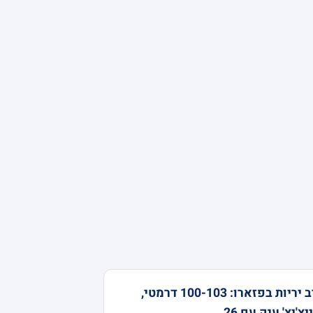
קרב יריות בפזארו: 100-103 דרמטי,
ייצ'יץ' ענק עם 26