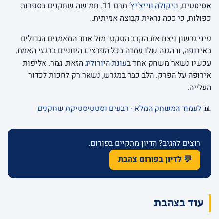
אסיסטים, ו
ניקולה ווייצ’יץ’
תרם 11. חמישה שחקנים בספרות
כפולות, כי ככה נראית קבוצה אמיתית.
פיני גרשון ניצח את הקרב הטקטי מול אחד המאמנים הגדולים
באירופה, וההגנה שלו עמדה בכל הפרצים היווניים ברגעי האמת.
עכשיו נשאר משחק אחד ב
עונת היורוליג
הזאת. גמר. אליפות
אירופה על הפרק. הלב כבר במגרש, נשאר רק לחכות לכדור
העלייה.
📊
לעמוד המשחק המלא - רבעים וסטטיסטיקת שחקנים
רוצים להגיב? הדיון מתקיים בפורום.
💬 לדיון בפורום צהבת
עוד בצהבת