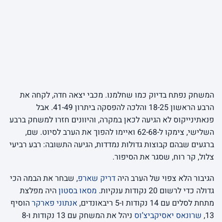
המשחק נפתח בדיוק כמו שחלמנו. מכבי יצאה חדה, לקחה את
הרבע הראשון 18-25 והלכה להפסקה ביתרון 41-49. אבל
פנאתינייקוס לא הגיעה לכאן במקרה, והיוונים חזרו למשחק ברבע
השלישי, צימקו ל-62-68 ואיימו להפוך את הערב לסיוט. שם,
ברגעים שבהם קבוצות גדולות נמדדות, הגיעה התשובה: רבע רביעי
צלול, קר רוח, שסגר את הסיפור.
הגיבור הלא צפוי של הערב היה
דריק שארפ
, שבחר את הבמה הכי
גדולה כדי לרשום 20 נקודות ענקיות.
מסאו בסטון
היה מפלצת
מתחת לסלים עם 14 נקודות ו-5 ריבאונדים,
אנתוני פארקר
הוסיף
13,
שרונאס יאסיקביצ’וס
ניהל את המשחק עם 13 נקודות ו-8