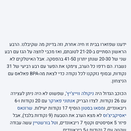
ידענו שפזארו בבית זו חיה אחרת, וזה בדיוק מה שקיבלנו. הרבע
הראשון הסתיים ב-21-20 לטובתם, ואז מכבי לחצה על הגז עם רבע
שני של 20-30 שנתן יתרון 41-50 בהפסקה. אבל האיטלקים לא
נשברו. הם רדפו כל הערב, צימקו את הפער עם רבע רביעי של 31
נקודות, ובסוף נזקקנו לכל נקודה כדי לצאת מה-BPA פאלאס עם
הניצחון.
הכוכב הגדול היה
ניקולה ווייצ’יץ’
, שפשוט לא היה ניתן לעצירה
עם 26 נקודות. לצדו הבריק
אנתוני פארקר
עם 20 נקודות ו-6
ריבאונדים, ו
מסאו בסטון
הוסיף 17 נקודות יעילות.
שרונאס
יאסיקביצ’וס
לא מצא הערב את הטבעת (9 נקודות בלבד), אבל
פיזר 5 אסיסטים וקטף 7 ריבאונדים, ו
טל בורשטיין
עשה עבודה
שקטה עם 7 נקודות ו-5 ריבאונדים.