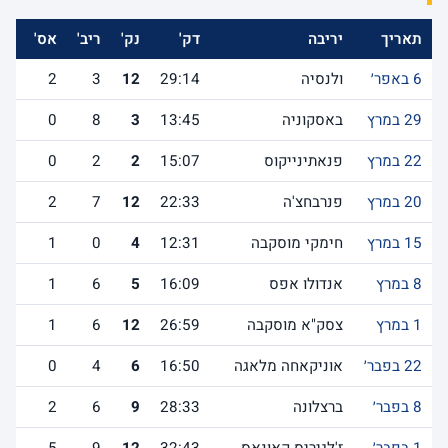
תאריך
יריבה
דק'
נק'
ריב'
אס'
לש
6 באפר׳
ולנסיה
29:14
12
3
2
29 במרץ
באסקוניה
13:45
3
8
0
22 במרץ
פנאתינייקוס
15:07
2
2
0
20 במרץ
פנרבחצ'ה
22:33
12
7
2
15 במרץ
חימקי מוסקבה
12:31
4
0
1
8 במרץ
אנדולו אפס
16:09
5
6
1
1 במרץ
צסק"א מוסקבה
26:59
12
6
1
22 בפבר׳
אוניקאחה מלאגה
16:50
6
4
0
8 בפבר׳
ברצלונה
28:33
9
6
2