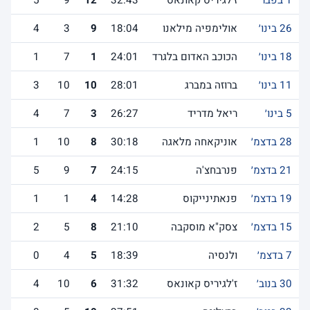
1 בפבר׳
ז'לגיריס קאונאס
32:43
12
9
5
26 בינו׳
אולימפיה מילאנו
18:04
9
3
4
18 בינו׳
הכוכב האדום בלגרד
24:01
1
7
1
11 בינו׳
ברוזה במברג
28:01
10
10
3
5 בינו׳
ריאל מדריד
26:27
3
7
4
28 בדצמ׳
אוניקאחה מלאגה
30:18
8
10
1
21 בדצמ׳
פנרבחצ'ה
24:15
7
9
5
19 בדצמ׳
פנאתינייקוס
14:28
4
1
1
15 בדצמ׳
צסק"א מוסקבה
21:10
8
5
2
7 בדצמ׳
ולנסיה
18:39
5
4
0
30 בנוב׳
ז'לגיריס קאונאס
31:32
6
10
4