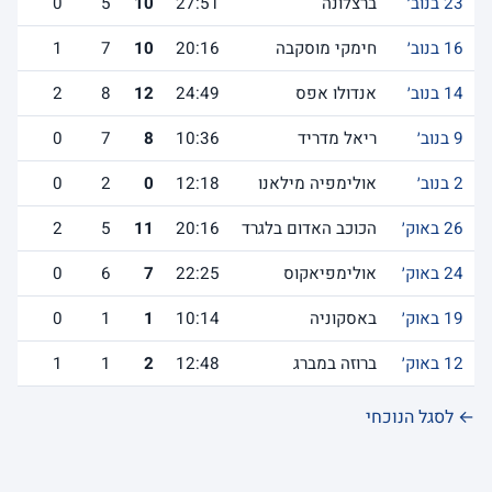
23 בנוב׳
ברצלונה
27:51
10
5
0
16 בנוב׳
חימקי מוסקבה
20:16
10
7
1
14 בנוב׳
אנדולו אפס
24:49
12
8
2
9 בנוב׳
ריאל מדריד
10:36
8
7
0
2 בנוב׳
אולימפיה מילאנו
12:18
0
2
0
26 באוק׳
הכוכב האדום בלגרד
20:16
11
5
2
24 באוק׳
אולימפיאקוס
22:25
7
6
0
19 באוק׳
באסקוניה
10:14
1
1
0
12 באוק׳
ברוזה במברג
12:48
2
1
1
← לסגל הנוכחי