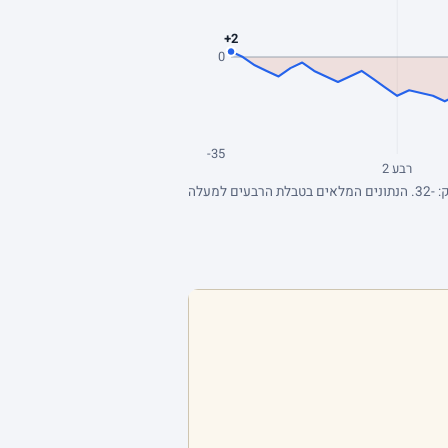
+2
0
-35
רבע 2