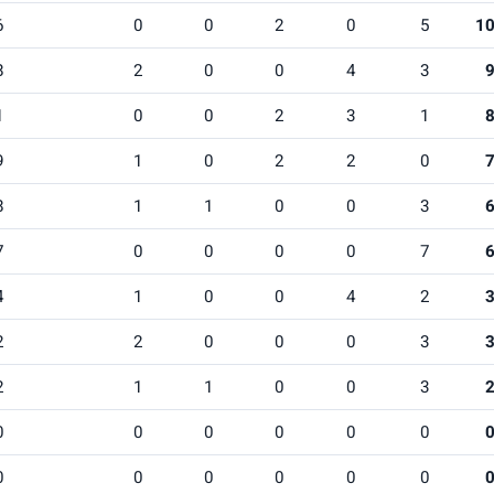
6
0
0
2
0
5
1
8
2
0
0
4
3
1
0
0
2
3
1
9
1
0
2
2
0
8
1
1
0
0
3
7
0
0
0
0
7
4
1
0
0
4
2
2
2
0
0
0
3
2
1
1
0
0
3
0
0
0
0
0
0
0
0
0
0
0
0