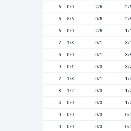
6
0/0
2/6
2/
5
5/6
0/5
2/
6
0/0
2/5
1/
2
1/3
0/1
3/
5
0/0
0/1
3/
9
0/1
0/0
3/
2
1/3
0/1
1/
3
1/2
0/0
1/
4
0/0
0/0
1/
0
0/0
0/0
0/
0
0/0
0/0
0/