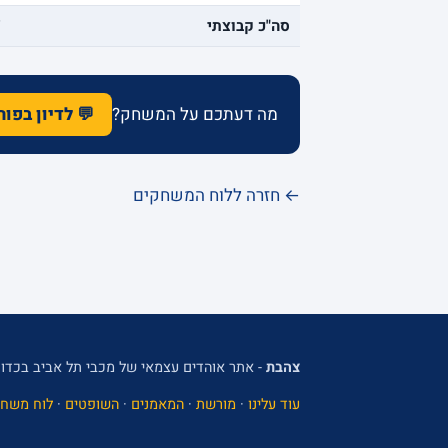
סה"כ קבוצתי
7
מה דעתכם על המשחק?
💬 לדיון בפו
← חזרה ללוח המשחקים
צהבת
- אתר אוהדים עצמאי של מכבי תל אביב בכדור
עוד עלינו
·
מורשת
·
המאמנים
·
השופטים
·
לוח משחק