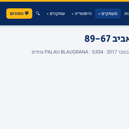
ת
משחקים
היסטוריה
שחקנים
🔍
💬 הפורום
▾
▾
▾
אביב
89-67