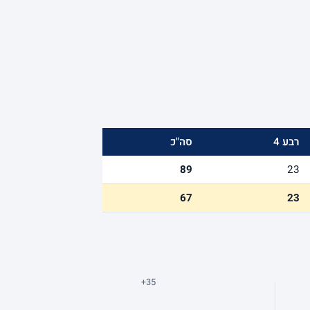
רבע 4
סה"כ
89
23
67
23
+35