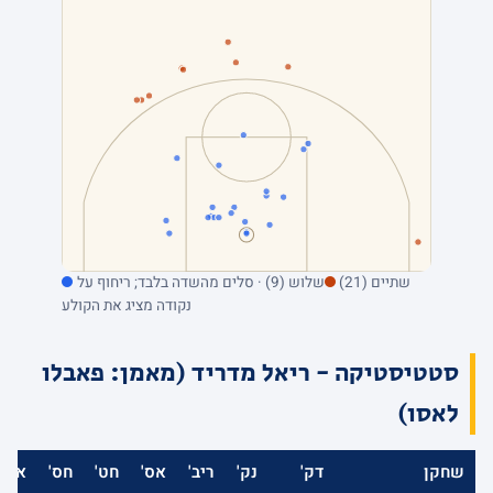
שתיים (21)
שלוש (9) · סלים מהשדה בלבד; ריחוף על
נקודה מציג את הקולע
סטטיסטיקה - ריאל מדריד (מאמן: פאבלו
לאסו)
שחקן
דק'
נק'
ריב'
אס'
חט'
חס'
אב'