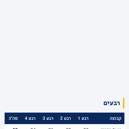
רבעים
קבוצה
רבע 1
רבע 2
רבע 3
רבע 4
סה"כ