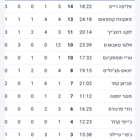
פליפה רייס
18:22
14
5
1
0
0
3
פאקונדו קמפאסו
24:18
13
4
4
1
1
1
לוקה דונצ'יץ'
20:14
11
3
4
2
1
3
וולטר טאבארס
23:39
10
12
0
0
3
0
טריי תומפקינס
17:32
10
1
0
1
0
0
יונאס מצ'יוליס
19:15
8
4
0
2
1
0
פביאן קוזר
21:02
7
1
6
1
0
2
סנטי יוסטה
11:12
7
2
1
0
0
0
רודי פרננדס
16:25
6
3
2
0
0
0
ג'ייסי קרול
12:23
4
1
0
0
0
0
ג'פרי טיילור
15:38
3
1
3
0
1
1