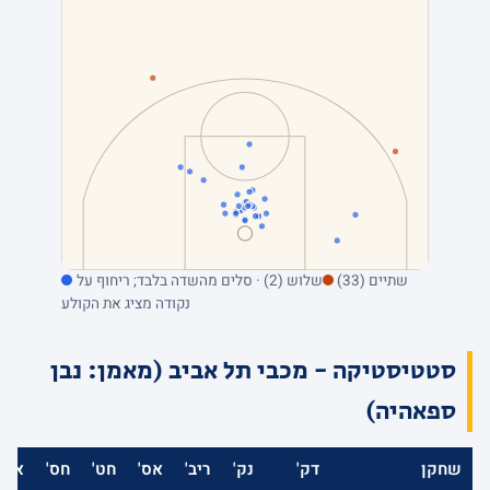
שתיים (33)
שלוש (2) · סלים מהשדה בלבד; ריחוף על
נקודה מציג את הקולע
סטטיסטיקה - מכבי תל אביב (מאמן: נבן
ספאהיה)
שחקן
דק'
נק'
ריב'
אס'
חט'
חס'
אב'