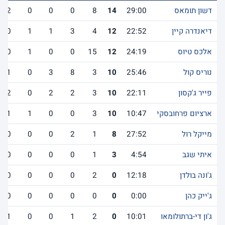
דשון תומאס
29:00
14
8
0
0
0
2
דיאנדרה קיין
22:52
12
4
3
1
1
0
אלכס טיוס
24:19
12
15
0
0
1
0
נוריס קול
25:46
10
3
8
3
0
1
פייר ג'קסון
22:11
10
3
2
2
0
2
ארציום פרחובסקי
10:47
10
3
0
0
1
1
מייקל רול
27:52
8
1
2
0
0
0
איתי שגב
4:54
3
1
0
0
0
0
ג'ונה בולדן
12:18
0
2
0
0
0
0
ג'ייק כהן
0:00
0
0
0
0
0
0
ג'ון די-ברתולומאו
10:01
0
2
1
0
0
1