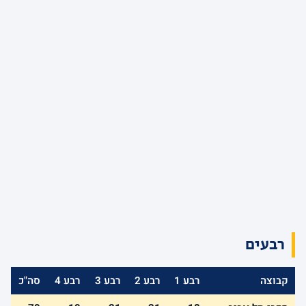
רבעים
קבוצה
רבע 1
רבע 2
רבע 3
רבע 4
סה"כ