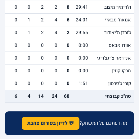
ולדימיר מיצוב
29:41
8
2
2
0
0
1
אמאת' מבאיי
24:01
6
4
2
1
0
0
ג'ורדן ת'יאודור
29:55
2
4
2
1
0
5
אוודו אבאס
0:00
0
0
0
0
0
0
אנדראה צ'ינצ'ריני
0:00
0
0
0
0
0
0
מרקו קוזין
0:00
0
0
0
0
0
0
קורי ג'פרסון
1:51
0
0
0
0
0
0
סה"כ קבוצתי
68
24
14
4
6
12
מה דעתכם על המשחק?
💬 לדיון בפורום צהבת