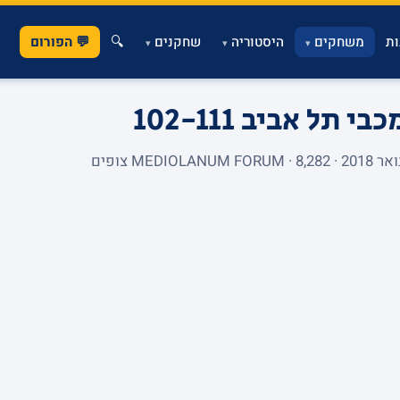
ת
משחקים
היסטוריה
שחקנים
🔍
💬 הפורום
▾
▾
▾
מכבי תל אביב
102-111