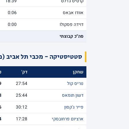
קרטיס ג'רלס
18:39
אוודו אבאס
0:06
דוידה פסקולו
0:00
סה"כ קבוצתי
סטטיסטיקה - מכבי תל אביב (מ
שחקן
דק'
נ
נוריס קול
27:54
9
דשון תומאס
25:44
8
פייר ג'קסון
30:12
6
ארציום פרחובסקי
17:28
4