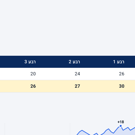
רבע 1
רבע 2
רבע 3
20
24
26
26
27
30
+18