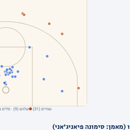
שתיים (31)
שלוש (9) · סלים מהשדה בלבד; ריחוף על נקודה מציג את הקולע
(מאמן: סימונה פיאניג'אני)