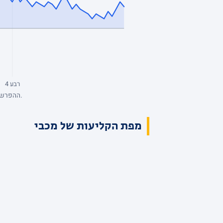
רבע 4
ההפרש מנקודת המבט של מכבי, סל אחרי סל. כחול: מכבי מובילה. השיא: +18, הפיגור העמוק: -3. הנתונים המלאים בטבלת הרבעים למעלה.
מפת הקליעות של מכבי