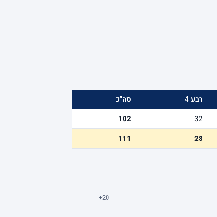
רבע 4
סה"כ
102
32
111
28
+20