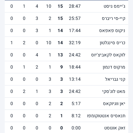
ג'יימס גיסט
28:47
15
10
4
1
0
1
קיי-סי ריברס
25:57
15
2
3
0
0
0
ניקוס פאפאס
17:44
14
1
3
0
0
1
כריס סינגלטון
32:19
14
10
0
2
1
2
לוקאס לקאביצ'יוס
24:42
13
1
4
0
0
2
מרקוס דנמון
18:44
9
1
2
1
0
0
קני גבריאל
13:14
3
3
0
0
0
0
מאט לוג'סקי
24:42
3
3
1
2
0
1
יאן ווגיוקאס
5:17
2
2
0
0
0
0
תנאסיס אנטטוקומפו
8:12
1
2
0
0
0
2
זאק אוגוסט
0:00
0
0
0
0
0
0