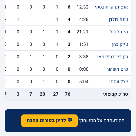
ארציום פרחובסקי
12:32
6
1
0
0
0
1
ג'ונה בולדן
14:28
4
1
1
1
1
2
מייקל רול
21:21
4
1
1
0
0
1
ג'ייק כהן
1:51
3
1
0
0
0
0
ג'ון די-ברתולומאו
3:38
2
0
1
1
0
0
כרם משהור
0:00
0
0
0
0
0
0
יובל זוסמן
5:04
0
0
1
0
0
0
סה"כ קבוצתי
76
27
20
7
3
7
מה דעתכם על המשחק?
💬 לדיון בפורום צהבת