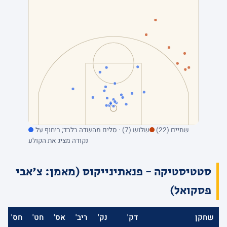
שתיים (22)
שלוש (7) · סלים מהשדה בלבד; ריחוף על
נקודה מציג את הקולע
סטטיסטיקה - פנאתינייקוס (מאמן: צ'אבי
פסקואל)
שחקן
דק'
נק'
ריב'
אס'
חט'
חס'
א