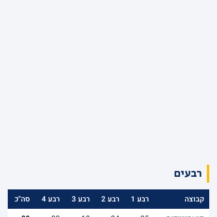
רבעים
קבוצה
רבע 1
רבע 2
רבע 3
רבע 4
סה"כ