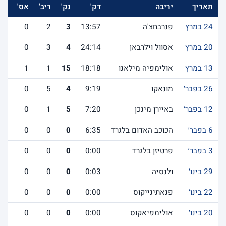
תאריך
יריבה
דק'
נק'
ריב'
אס'
לש
24 במרץ
פנרבחצ'ה
13:57
3
2
0
20 במרץ
אסוול וילרבאן
24:14
4
3
0
13 במרץ
אולימפיה מילאנו
18:18
15
1
1
26 בפבר׳
מונאקו
9:19
4
5
0
12 בפבר׳
באיירן מינכן
7:20
5
1
0
6 בפבר׳
הכוכב האדום בלגרד
6:35
0
0
0
3 בפבר׳
פרטיזן בלגרד
0:00
0
0
0
29 בינו׳
ולנסיה
0:03
0
0
0
22 בינו׳
פנאתינייקוס
0:00
0
0
0
20 בינו׳
אולימפיאקוס
0:00
0
0
0