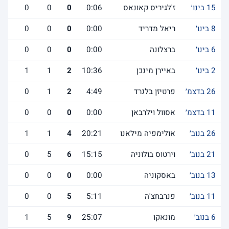
15 בינו׳
ז'לגיריס קאונאס
0:06
0
0
0
8 בינו׳
ריאל מדריד
0:00
0
0
0
6 בינו׳
ברצלונה
0:00
0
0
0
2 בינו׳
באיירן מינכן
10:36
2
1
1
26 בדצמ׳
פרטיזן בלגרד
4:49
2
1
0
11 בדצמ׳
אסוול וילרבאן
0:00
0
0
0
26 בנוב׳
אולימפיה מילאנו
20:21
4
1
1
21 בנוב׳
וירטוס בולוניה
15:15
6
5
0
13 בנוב׳
באסקוניה
0:00
0
0
0
11 בנוב׳
פנרבחצ'ה
5:11
5
0
0
6 בנוב׳
מונאקו
25:07
9
5
1