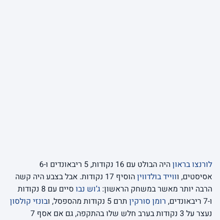
לורנצו בראון
היה הבולט עם 16 נקודות, 5 ריבאונדים ו-6
אסיסטים, ו
ווייד בולדווין
הוסיף 17 נקודות. אבל בצבע היה קשה
הרבה יותר מאשר במשחק הראשון:
ג’וש נבו
סיים עם 8 נקודות
ו-7 ריבאונדים,
רומן סורקין
תרם 5 נקודות מהספסל, ו
בונזי קולסון
נעצר על 3 נקודות בערב חלש שלו בהתקפה, גם אם אסף 7