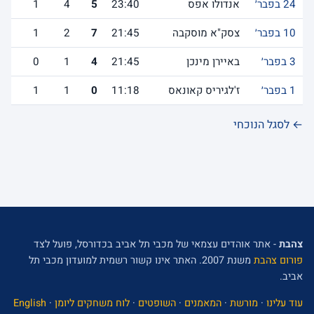
24 בפבר׳
אנדולו אפס
23:40
5
4
1
10 בפבר׳
צסק"א מוסקבה
21:45
7
2
1
3 בפבר׳
באיירן מינכן
21:45
4
1
0
1 בפבר׳
ז'לגיריס קאונאס
11:18
0
1
1
← לסגל הנוכחי
צהבת
- אתר אוהדים עצמאי של מכבי תל אביב בכדורסל, פועל לצד
פורום צהבת
משנת 2007. האתר אינו קשור רשמית למועדון מכבי תל
אביב.
עוד עלינו
·
מורשת
·
המאמנים
·
השופטים
·
לוח משחקים ליומן
·
English