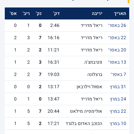
תאריך
יריבה
דק'
נק'
ריב'
אס'
לש
26 באפר׳
ריאל מדריד
2:46
0
1
0
22 באפר׳
ריאל מדריד
16:16
7
3
2
20 באפר׳
ריאל מדריד
11:21
2
2
1
13 באפר׳
פנרבחצ'ה
16:31
3
2
1
7 באפר׳
ברצלונה
19:03
7
2
2
31 במרץ
אסוול וילרבאן
13:17
2
0
0
24 במרץ
ריאל מדריד
13:47
0
1
0
22 במרץ
אולימפיה מילאנו
20:44
7
5
1
10 במרץ
הכוכב האדום בלגרד
17:21
2
5
1