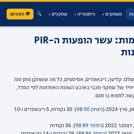
ת
משחקים
היסטוריה
שחקנים
🔍
💬 הפורום
▾
▾
▾
מדד 46 ולילות של שלמות: עשר הופעות ה-PIR
ות
ל מדד PIR מספר סיפור שלם: קליעה, ריבאונדים, אסיסטים, כל מה ששחקן נותן ומה
יחיד של שחקני מכבי בארבע העונות האחרונות לפי המדד,
ה למצוא בו פגם.
ניצחון 98:90
): 30 נקודות, 5 ריבאונדים ו-10
הפסד 98:89
): 36 נקודות
הפסד 88:86
): 29 נקודות ו-14 ריבאונדים