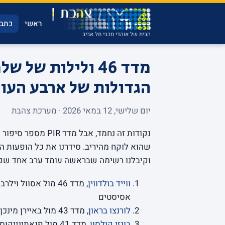
ראשי
כתבו
הבית של אוהדי מכבי תל אביב
הגדולות של ארבע העונ
יום שלישי, 12 במאי 2026 · מערכת צהבת
נקודות זה נחמד, אב
שהוא לוקח מהיריב. סידרנו את כל הופעות ה
וקיבלנו רשימה שבראשה עומד ערב אחד שקש
ווייד בולדווין
, מדד 46 מול אסוול וילרבאן, מרץ 2024 (
אסיסטים
לורנצו בראון
, מדד 43 מול באיירן מינכן, דצמבר 2022 (
בונזי קולסון
, מדד 41 מול פנאתינייקוס, ינואר 2023 (