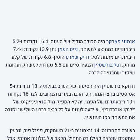
אנתוני פארקר
היה הכוכב הגדול של העונה: 16.4 נקודות ו-5.2
ריבאונדים בממוצע למשחק.
נייט הפמן
נתן 13.9 נקודות ו-7.4
ריבאונדים מתחת לסל,
דריק שארפ
הוסיף 6.8 נקודות של קלע
מרחק, ו
טל בורשטיין
הצעיר סיים עם 6.5 נקודות למשחק ועקומת
שיפור שמבטיחה הרבה.
ודווקא בורשטיין היה הסיפור של הערב בבולוניה. 18 נקודות ו-5
אסיסטים בחצי הגמר, הכי הרבה במדים הצהובים, לצד 16 נקודות
ו-10 ריבאונדים של הפמן. זה לא הספיק מול פנאתינייקוס של
ז’ליקו אוברדוביץ’, שידעה לענות על כל ריצה ברבע השלישי וסגרה
את המשחק בקו העונשין.
בשורה התחתונה: 14 ניצחונות ב-21 משחקים, פיינל פור, וגרעין
שחקנים שנראה כאילו רק התחיל. הכאב של בולוניה אמיתי, אבל