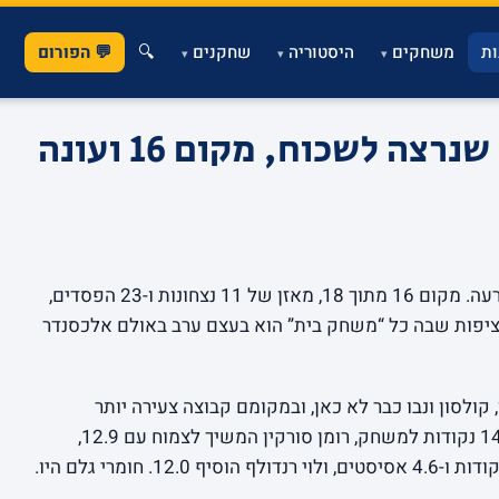
ת
משחקים
היסטוריה
שחקנים
🔍
💬 הפורום
▾
▾
▾
עונת 2024-25: השנה שנרצה לשכוח, מקום 16 ועונה
בואו לא נייפה את זה: 2024-25 הייתה עונה רעה. מקום 16 מתוך 18, מאזן של 11 נצחונות ו-23 הפסדים,
ברציפות שבה כל “משחק בית” הוא בעצם ערב באולם אלכסנדר
, קולסון ונבו כבר לא כאן, ובמקומם קבוצה צעירה יותר
שחיפשה את עצמה: ג’יילן הורד הוביל עם 14.7 נקודות למשחק, רומן סורקין המשיך לצמוח עם 12.9,
רוקאס יוקובאיטיס הראה הבזקים עם 12.6 נקודות ו-4.6 אסיסטים, ולוי רנדולף הוסיף 12.0. חומרי גלם היו.